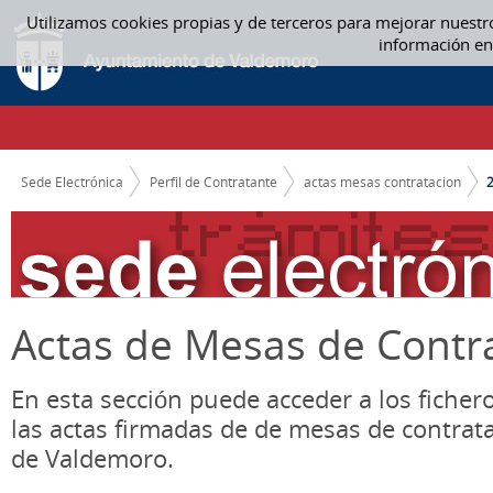
Saltar al contenido
Utilizamos cookies propias y de terceros para mejorar nuestr
2021 - ACTAS MESAS CONTRATACION
información en
CAMINO DE MIGAS
Sede Electrónica
Perfil de Contratante
actas mesas contratacion
Actas de Mesas de Contr
En esta sección puede acceder a los ficher
las actas firmadas de de mesas de contrat
de Valdemoro.