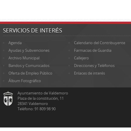
SERVICIOS DE INTERÉS
Agenda
Calendario del Contribuyente
Ayudas y Subvenciones
Farmacias de Guardia
Archivo Municipal
Callejero
Bandos y Comunicados
Direcciones y Teléfonos
Oferta de Empleo Público
Enlaces de interés
Álbum Fotográfico
Ayuntamiento de Valdemoro
Plaza de la constitución, 11
28341 Valdemoro
Teléfono: 91 809 98 90