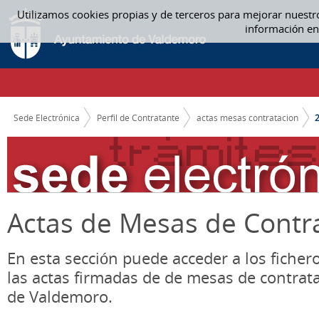
Saltar al contenido
Utilizamos cookies propias y de terceros para mejorar nuestr
2021 - ACTAS MESAS CONTRATACION
información en
CAMINO DE MIGAS
Sede Electrónica
Perfil de Contratante
actas mesas contratacion
Actas de Mesas de Contr
En esta sección puede acceder a los ficher
las actas firmadas de de mesas de contrat
de Valdemoro.