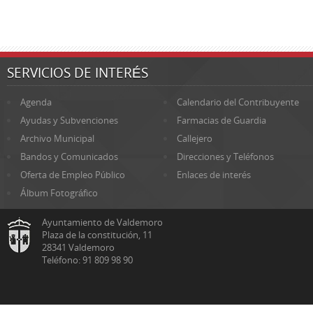
SERVICIOS DE INTERÉS
Agenda
Calendario del Contribuyente
Ayudas y Subvenciones
Farmacias de Guardia
Archivo Municipal
Callejero
Bandos y Comunicados
Direcciones y Teléfonos
Oferta de Empleo Público
Enlaces de interés
Álbum Fotográfico
Ayuntamiento de Valdemoro
Plaza de la constitución, 11
28341 Valdemoro
Teléfono: 91 809 98 90