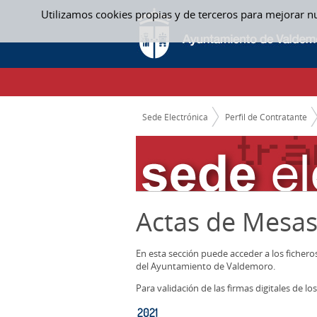
Saltar al contenido
Utilizamos cookies propias y de terceros para mejorar n
2021 - ACTAS MESAS CONTRATACION
CAMINO DE MIGAS
Sede Electrónica
Perfil de Contratante
Actas de Mesas
En esta sección puede acceder a los ficher
del Ayuntamiento de Valdemoro.
Para validación de las firmas digitales de 
2021