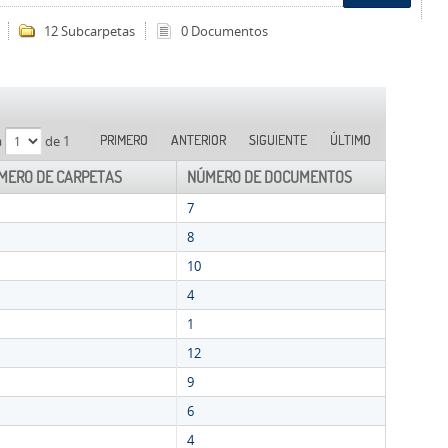
12 Subcarpetas
0 Documentos
PRIMERO
ANTERIOR
SIGUIENTE
ÚLTIMO
a
de 1
MERO DE CARPETAS
NÚMERO DE DOCUMENTOS
7
8
10
4
1
12
9
6
4