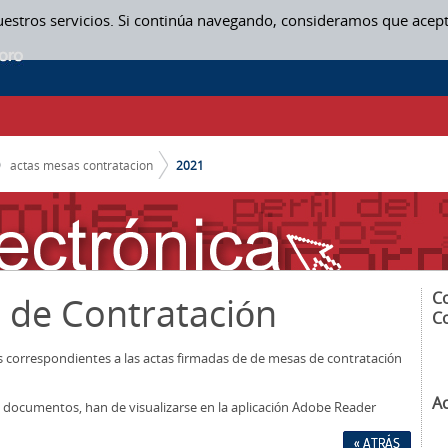
uestros servicios. Si continúa navegando, consideramos que acep
actas mesas contratacion
2021
C
 de Contratación
C
os correspondientes a las actas firmadas de de mesas de contratación
A
los documentos, han de visualizarse en la aplicación Adobe Reader
« ATRÁS