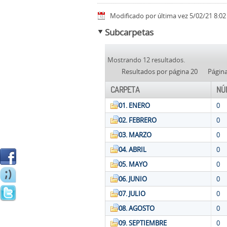
Modificado por última vez 5/02/21 8:02
Subcarpetas
Mostrando 12 resultados.
Resultados por página 20
Págin
CARPETA
NÚ
01. ENERO
0
02. FEBRERO
0
03. MARZO
0
04. ABRIL
0
05. MAYO
0
06. JUNIO
0
07. JULIO
0
08. AGOSTO
0
09. SEPTIEMBRE
0