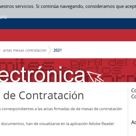
uestros servicios. Si continúa navegando, consideramos que acep
actas mesas contratacion
2021
C
 de Contratación
C
os correspondientes a las actas firmadas de de mesas de contratación
A
los documentos, han de visualizarse en la aplicación Adobe Reader