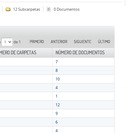
12 Subcarpetas
0 Documentos
PRIMERO
ANTERIOR
SIGUIENTE
ÚLTIMO
a
de 1
MERO DE CARPETAS
NÚMERO DE DOCUMENTOS
7
8
10
4
1
12
9
6
4