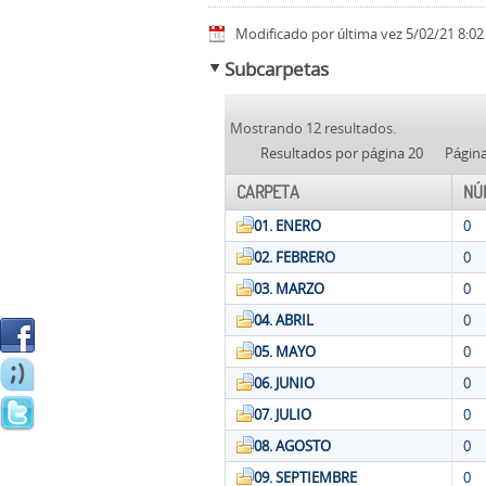
Modificado por última vez 5/02/21 8:02
Subcarpetas
Mostrando 12 resultados.
Resultados por página 20
Págin
CARPETA
NÚ
01. ENERO
0
02. FEBRERO
0
03. MARZO
0
04. ABRIL
0
05. MAYO
0
06. JUNIO
0
07. JULIO
0
08. AGOSTO
0
09. SEPTIEMBRE
0