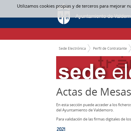
Saltar al contenido
Utilizamos cookies propias y de terceros para mejorar n
2021 - ACTAS MESAS CONTRATACION
CAMINO DE MIGAS
Sede Electrónica
Perfil de Contratante
Actas de Mesas
En esta sección puede acceder a los ficher
del Ayuntamiento de Valdemoro.
Para validación de las firmas digitales de 
2021