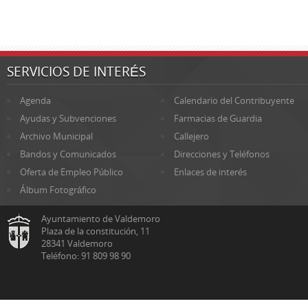
SERVICIOS DE INTERÉS
Agenda
Calendario del Contribuyente
Ayudas y Subvenciones
Farmacias de Guardia
Archivo Municipal
Callejero
Bandos y Comunicados
Direcciones y Teléfonos
Oferta de Empleo Público
Enlaces de interés
Álbum Fotográfico
Ayuntamiento de Valdemoro
Plaza de la constitución, 11
28341 Valdemoro
Teléfono: 91 809 98 90