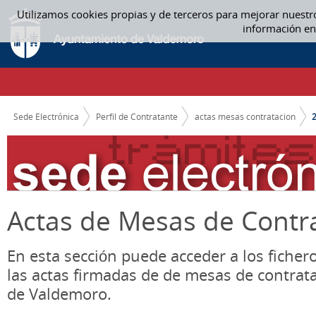
Saltar al contenido
Utilizamos cookies propias y de terceros para mejorar nuestr
2021 - ACTAS MESAS CONTRATACION
información en
CAMINO DE MIGAS
Sede Electrónica
Perfil de Contratante
actas mesas contratacion
Actas de Mesas de Contr
En esta sección puede acceder a los ficher
las actas firmadas de de mesas de contrat
de Valdemoro.