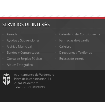
SERVICIOS DE INTERÉS
Agenda
Calendario del Contribuyente
Ayudas y Subvenciones
Farmacias de Guardia
Archivo Municipal
Callejero
Bandos y Comunicados
Direcciones y Teléfonos
Oferta de Empleo Público
Enlaces de interés
Álbum Fotográfico
Ayuntamiento de Valdemoro
Plaza de la constitución, 11
28341 Valdemoro
Teléfono: 91 809 98 90