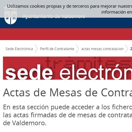
Saltar al contenido
Utilizamos cookies propias y de terceros para mejorar nuestr
2021 - ACTAS MESAS CONTRATACION
información en
CAMINO DE MIGAS
Sede Electrónica
Perfil de Contratante
actas mesas contratacion
Actas de Mesas de Contr
En esta sección puede acceder a los ficher
las actas firmadas de de mesas de contrat
de Valdemoro.