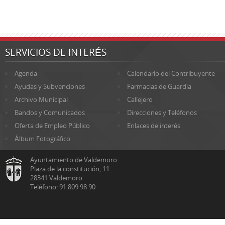
SERVICIOS DE INTERÉS
Agenda
Calendario del Contribuyente
Ayudas y Subvenciones
Farmacias de Guardia
Archivo Municipal
Callejero
Bandos y Comunicados
Direcciones y Teléfonos
Oferta de Empleo Público
Enlaces de interés
Álbum Fotográfico
Ayuntamiento de Valdemoro
Plaza de la constitución, 11
28341 Valdemoro
Teléfono: 91 809 98 90