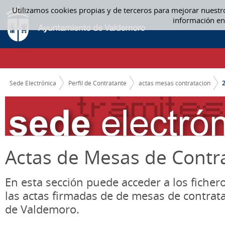
Saltar al contenido
Utilizamos cookies propias y de terceros para mejorar nuestr
2021 - ACTAS MESAS CONTRATACION
información en
CAMINO DE MIGAS
Sede Electrónica
Perfil de Contratante
actas mesas contratacion
Actas de Mesas de Contr
En esta sección puede acceder a los ficher
las actas firmadas de de mesas de contrat
de Valdemoro.