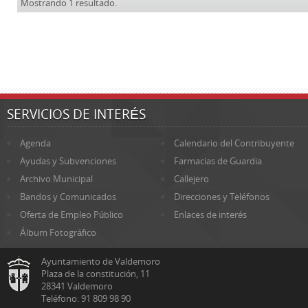
Mostrando 1 resultado.
SERVICIOS DE INTERÉS
Agenda
Calendario del Contribuyente
Ayudas y Subvenciones
Farmacias de Guardia
Archivo Municipal
Callejero
Bandos y Comunicados
Direcciones y Teléfonos
Oferta de Empleo Público
Enlaces de interés
Álbum Fotográfico
Ayuntamiento de Valdemoro
Plaza de la constitución, 11
28341 Valdemoro
Teléfono: 91 809 98 90