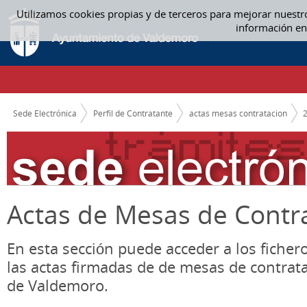
Saltar al contenido
Utilizamos cookies propias y de terceros para mejorar nuestr
05. MAYO - ACTAS MESAS CONTRATACION
información en
CAMINO DE MIGAS
Sede Electrónica
Perfil de Contratante
actas mesas contratacion
Actas de Mesas de Contr
En esta sección puede acceder a los ficher
las actas firmadas de de mesas de contrat
de Valdemoro.