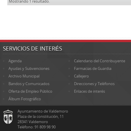
Mostrando 1 resultado.
SERVICIOS DE INTERÉS
Agenda
Calendario del Contribuyente
Ayudas y Subvenciones
Farmacias de Guardia
Archivo Municipal
Callejero
Bandos y Comunicados
Direcciones y Teléfonos
Oferta de Empleo Público
Enlaces de interés
Álbum Fotográfico
Ayuntamiento de Valdemoro
Plaza de la constitución, 11
28341 Valdemoro
Teléfono: 91 809 98 90