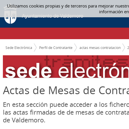
Saltar al contenido
Utilizamos cookies propias y de terceros para mejorar nuestr
05. MAYO - ACTAS MESAS CONTRATACION
información en
CAMINO DE MIGAS
Sede Electrónica
Perfil de Contratante
actas mesas contratacion
Actas de Mesas de Contr
En esta sección puede acceder a los ficher
las actas firmadas de de mesas de contrat
de Valdemoro.