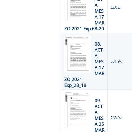
A
446,4k
MES
A 17
MAR
ZO 2021 Exp.68-20
08.
ACT
A
MES
531,9k
A 17
MAR
ZO 2021
Exp_28_19
09.
ACT
A
MES
263,9k
A 25
MAR