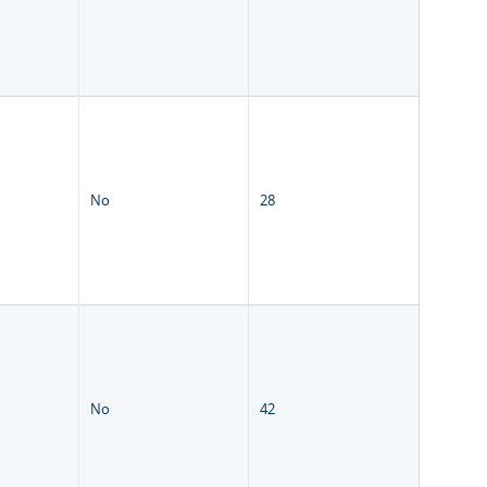
No
28
No
42