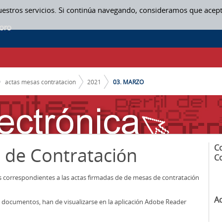
uestros servicios. Si continúa navegando, consideramos que acep
N
actas mesas contratacion
2021
03. MARZO
C
 de Contratación
C
os correspondientes a las actas firmadas de de mesas de contratación
A
los documentos, han de visualizarse en la aplicación Adobe Reader