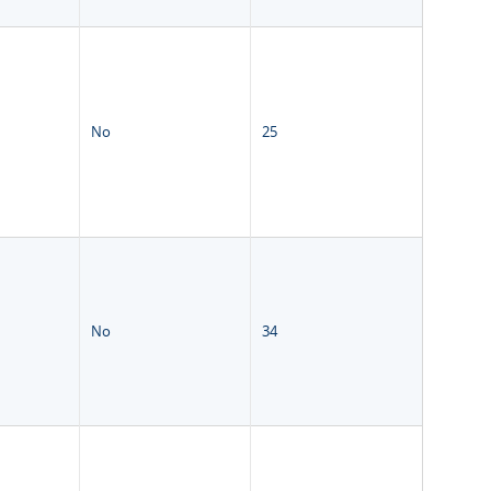
No
25
No
34