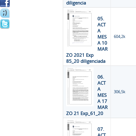
diligencia
05.
ACT
A
MES
604,2k
A 10
MAR
ZO 2021 Exp
85_20 diligenciada
06.
ACT
A
306,5k
MES
A 17
MAR
ZO 21 Exp_61_20
07.
ACT