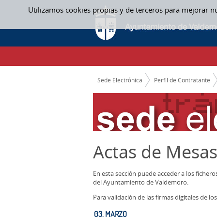
Saltar al contenido
Utilizamos cookies propias y de terceros para mejorar n
03. MARZO - ACTAS MESAS CONTRATACIO
CAMINO DE MIGAS
Sede Electrónica
Perfil de Contratante
Actas de Mesas
En esta sección puede acceder a los ficher
del Ayuntamiento de Valdemoro.
Para validación de las firmas digitales de 
03. MARZO