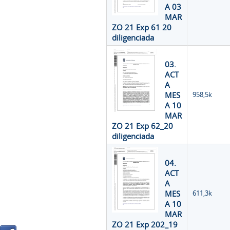
A 03
MAR
ZO 21 Exp 61 20
diligenciada
03.
ACT
A
MES
958,5k
A 10
MAR
ZO 21 Exp 62_20
diligenciada
04.
ACT
A
MES
611,3k
A 10
MAR
ZO 21 Exp 202_19