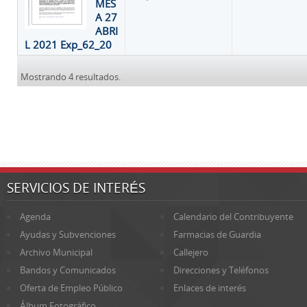
MES
A 27
ABRI
L 2021 Exp_62_20
Mostrando 4 resultados.
SERVICIOS DE INTERÉS
Agenda
Calendario del Contribuyente
Ayudas y Subvenciones
Farmacias de Guardia
Archivo Municipal
Callejero
Bandos y Comunicados
Direcciones y Teléfonos
Oferta de Empleo Público
Enlaces de interés
Álbum Fotográfico