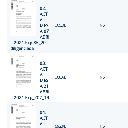
02.
ACT
A
MES
305,3k
No
A 07
ABRI
L 2021 Exp 85_20
diligenciada
03.
ACT
A
308,6k
No
MES
A 21
ABRI
L 2021 Exp_202_19
04.
ACT
A
592,9k
No