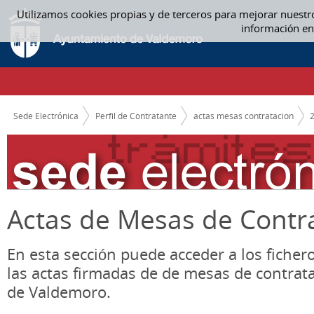
Saltar al contenido
Utilizamos cookies propias y de terceros para mejorar nuestr
04. ABRIL - ACTAS MESAS CONTRATACION
información en
CAMINO DE MIGAS
Sede Electrónica
Perfil de Contratante
actas mesas contratacion
Actas de Mesas de Contr
En esta sección puede acceder a los ficher
las actas firmadas de de mesas de contrat
de Valdemoro.