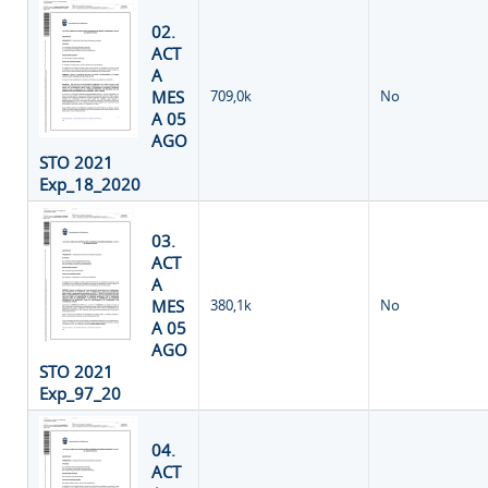
02.
ACT
A
MES
709,0k
No
A 05
AGO
STO 2021
Exp_18_2020
03.
ACT
A
MES
380,1k
No
A 05
AGO
STO 2021
Exp_97_20
04.
ACT