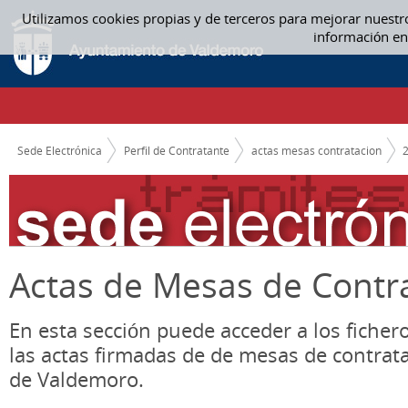
Saltar al contenido
Utilizamos cookies propias y de terceros para mejorar nuestr
08. AGOSTO - ACTAS MESAS CONTRATACION
información en
CAMINO DE MIGAS
Sede Electrónica
Perfil de Contratante
actas mesas contratacion
Actas de Mesas de Contr
En esta sección puede acceder a los ficher
las actas firmadas de de mesas de contrat
de Valdemoro.