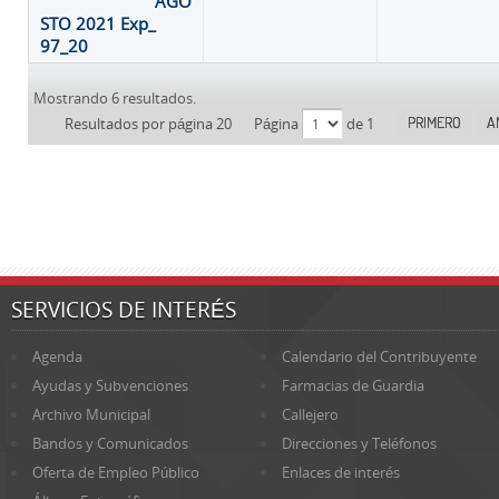
AGO
STO 2021 Exp_
97_20
Mostrando 6 resultados.
PRIMERO
A
Resultados por página 20
Página
de 1
SERVICIOS DE INTERÉS
Agenda
Calendario del Contribuyente
Ayudas y Subvenciones
Farmacias de Guardia
Archivo Municipal
Callejero
Bandos y Comunicados
Direcciones y Teléfonos
Oferta de Empleo Público
Enlaces de interés