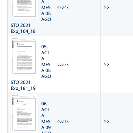
A
MES
470,4k
No
A 05
AGO
STO 2021
Exp_164_18
05.
ACT
A
MES
535,7k
No
A 05
AGO
STO 2021
Exp_181_19
06.
ACT
A
MES
408,1k
No
A 09