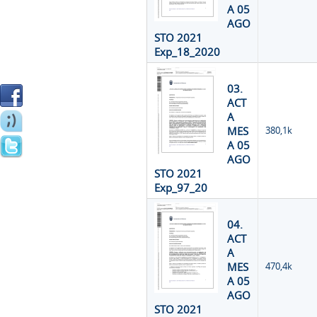
A 05
AGO
STO 2021
Exp_18_2020
03.
ACT
A
MES
380,1k
A 05
AGO
STO 2021
Exp_97_20
04.
ACT
A
MES
470,4k
A 05
AGO
STO 2021