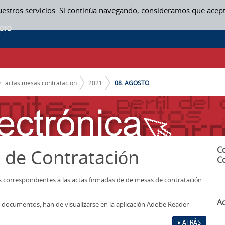
uestros servicios. Si continúa navegando, consideramos que acep
ON
actas mesas contratacion
2021
08. AGOSTO
C
 de Contratación
C
os correspondientes a las actas firmadas de de mesas de contratación
A
los documentos, han de visualizarse en la aplicación Adobe Reader
« ATRÁS