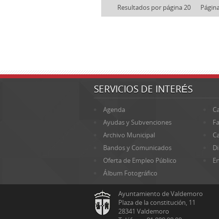
Resultados por página 20
Págin
SERVICIOS DE INTERÉS
Agenda
Ca
Ayudas y Subvenciones
Fa
Archivo Municipal
Ca
Bandos y Comunicados
Di
Oferta de Empleo Público
En
Álbum Fotográfico
Ayuntamiento de Valdemoro
Plaza de la constitución, 11
28341 Valdemoro