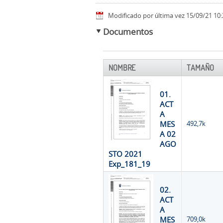
Modificado por última vez 15/09/21 10:
Documentos
NOMBRE
TAMAÑO
01.
ACT
A
MES
492,7k
A 02
AGO
STO 2021
Exp_181_19
02.
ACT
A
MES
709,0k