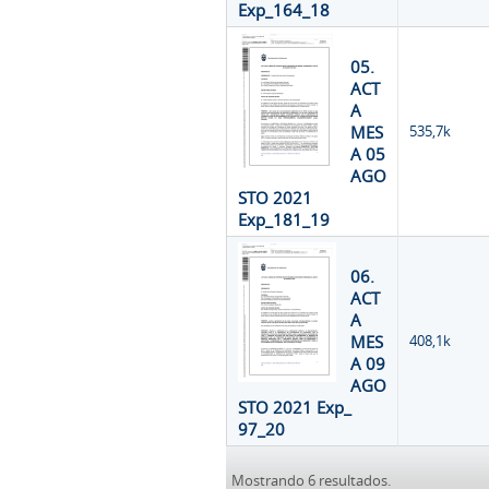
Exp_164_18
05.
ACT
A
MES
535,7k
A 05
AGO
STO 2021
Exp_181_19
06.
ACT
A
MES
408,1k
A 09
AGO
STO 2021 Exp_
97_20
Mostrando 6 resultados.