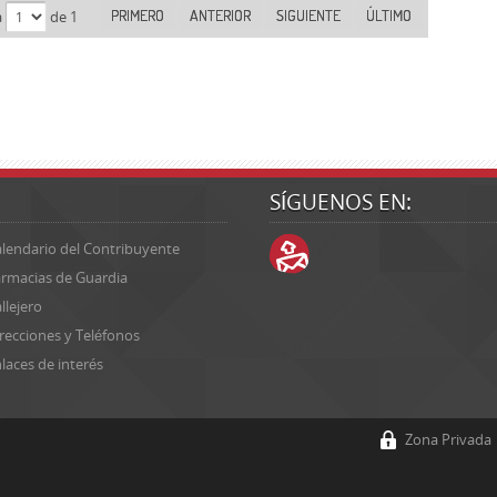
PRIMERO
ANTERIOR
SIGUIENTE
ÚLTIMO
a
de 1
SÍGUENOS EN:
lendario del Contribuyente
rmacias de Guardia
llejero
recciones y Teléfonos
laces de interés
Zona Privada