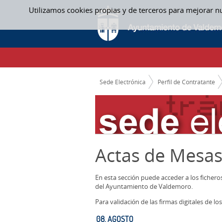
Saltar al contenido
Utilizamos cookies propias y de terceros para mejorar n
08. AGOSTO - ACTAS MESAS CONTRATACI
CAMINO DE MIGAS
Sede Electrónica
Perfil de Contratante
Actas de Mesas
En esta sección puede acceder a los ficher
del Ayuntamiento de Valdemoro.
Para validación de las firmas digitales de 
08. AGOSTO