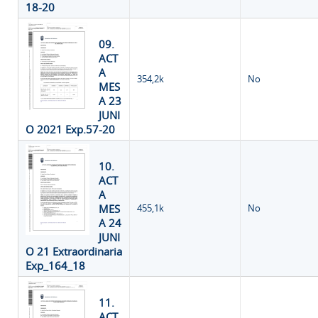
18-20
09.
ACT
A
354,2k
No
MES
A 23
JUNI
O 2021 Exp.57-20
10.
ACT
A
MES
455,1k
No
A 24
JUNI
O 21 Extraordinaria
Exp_164_18
11.
ACT