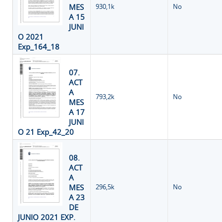
MES
930,1k
No
A 15
JUNI
O 2021
Exp_164_18
07.
ACT
A
793,2k
No
MES
A 17
JUNI
O 21 Exp_42_20
08.
ACT
A
MES
296,5k
No
A 23
DE
JUNIO 2021 EXP.