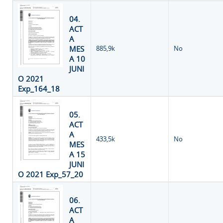
04.
ACT
A
MES
885,9k
No
A 10
JUNI
O 2021
Exp_164_18
05.
ACT
A
433,5k
No
MES
A 15
JUNI
O 2021 Exp_57_20
06.
ACT
A