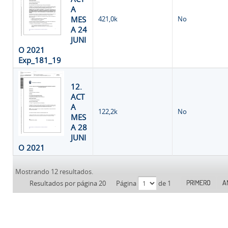
A
MES
421,0k
No
A 24
JUNI
O 2021
Exp_181_19
12.
ACT
A
122,2k
No
MES
A 28
JUNI
O 2021
Mostrando 12 resultados.
PRIMERO
A
Resultados por página 20
Página
de 1