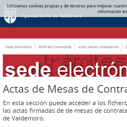
Saltar al contenido
Utilizamos cookies propias y de terceros para mejorar nuestr
06. JUNIO - ACTAS MESAS CONTRATACION
información en
CAMINO DE MIGAS
Sede Electrónica
Perfil de Contratante
actas mesas contratacion
Actas de Mesas de Contr
En esta sección puede acceder a los ficher
las actas firmadas de de mesas de contrat
de Valdemoro.