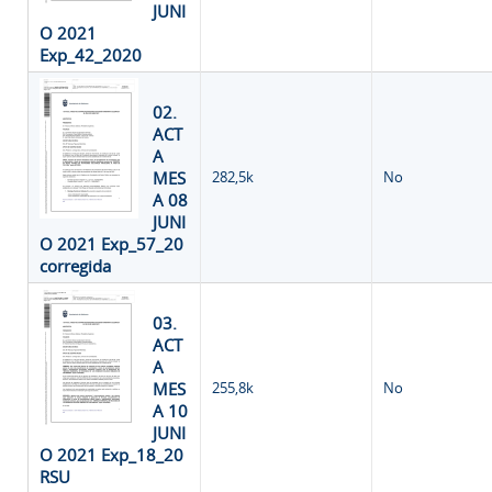
JUNI
O 2021
Exp_42_2020
02.
ACT
A
MES
282,5k
No
A 08
JUNI
O 2021 Exp_57_20
corregida
03.
ACT
A
MES
255,8k
No
A 10
JUNI
O 2021 Exp_18_20
RSU