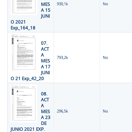
MES
930,1k
No
A 15
JUNI
O 2021
Exp_164_18
07.
ACT
A
793,2k
No
MES
A 17
JUNI
O 21 Exp_42_20
08.
ACT
A
MES
296,5k
No
A 23
DE
JUNIO 2021 EXP.