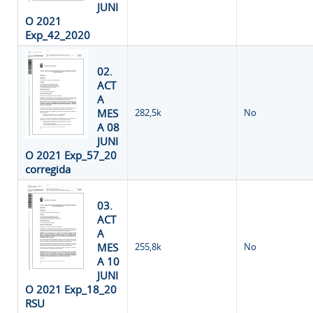
JUNI
O 2021
Exp_42_2020
02.
ACT
A
MES
282,5k
No
A 08
JUNI
O 2021 Exp_57_20
corregida
03.
ACT
A
MES
255,8k
No
A 10
JUNI
O 2021 Exp_18_20
RSU