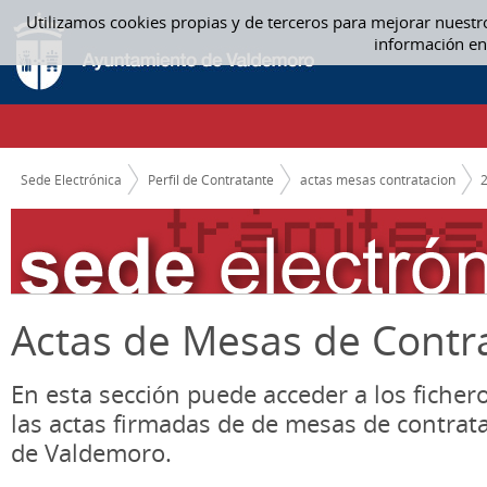
Saltar al contenido
Utilizamos cookies propias y de terceros para mejorar nuestr
06. JUNIO - ACTAS MESAS CONTRATACION
información en
CAMINO DE MIGAS
Sede Electrónica
Perfil de Contratante
actas mesas contratacion
Actas de Mesas de Contr
En esta sección puede acceder a los ficher
las actas firmadas de de mesas de contrat
de Valdemoro.