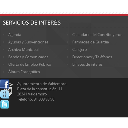
SERVICIOS DE INTERÉS
Agenda
Calendario del Contribuyente
Ayudas y Subvenciones
Farmacias de Guardia
Archivo Municipal
Callejero
Bandos y Comunicados
Direcciones y Teléfonos
Oferta de Empleo Público
Enlaces de interés
Álbum Fotográfico
Ayuntamiento de Valdemoro
Plaza de la constitución, 11
28341 Valdemoro
Teléfono: 91 809 98 90