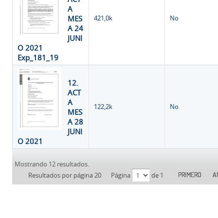
A
MES
421,0k
No
A 24
JUNI
O 2021
Exp_181_19
12.
ACT
A
122,2k
No
MES
A 28
JUNI
O 2021
Mostrando 12 resultados.
PRIMERO
A
Resultados por página 20
Página
de 1