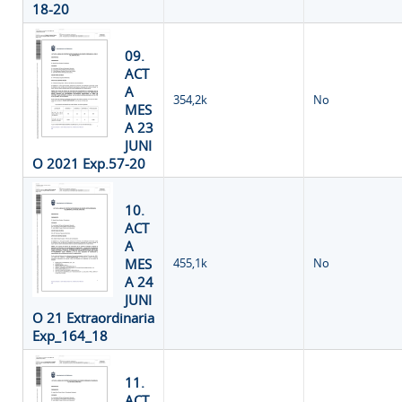
18-20
09.
ACT
A
354,2k
No
MES
A 23
JUNI
O 2021 Exp.57-20
10.
ACT
A
MES
455,1k
No
A 24
JUNI
O 21 Extraordinaria
Exp_164_18
11.
ACT