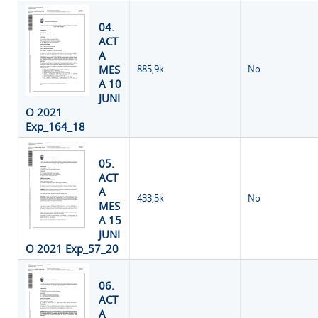
04.
ACT
A
MES
885,9k
No
A 10
JUNI
O 2021
Exp_164_18
05.
ACT
A
433,5k
No
MES
A 15
JUNI
O 2021 Exp_57_20
06.
ACT
A