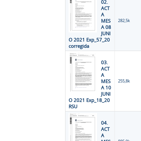
02.
ACT
A
MES
282,5k
A 08
JUNI
O 2021 Exp_57_20
corregida
03.
ACT
A
MES
255,8k
A 10
JUNI
O 2021 Exp_18_20
RSU
04.
ACT
A