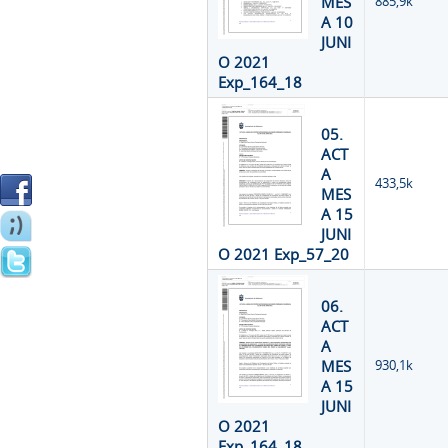
MES
885,9k
A 10
JUNI
O 2021
Exp_164_18
05.
ACT
A
433,5k
MES
A 15
JUNI
O 2021 Exp_57_20
06.
ACT
A
MES
930,1k
A 15
JUNI
O 2021
Exp_164_18