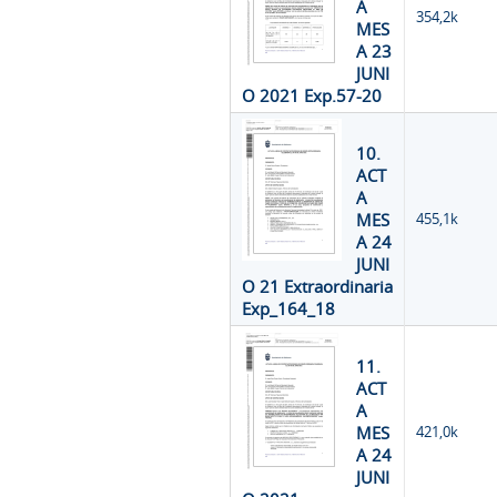
A
354,2k
MES
A 23
JUNI
O 2021 Exp.57-20
10.
ACT
A
MES
455,1k
A 24
JUNI
O 21 Extraordinaria
Exp_164_18
11.
ACT
A
MES
421,0k
A 24
JUNI