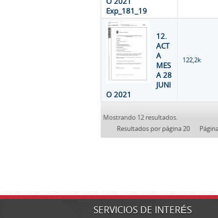
O 2021
Exp_181_19
12.
ACT
A
122,2k
MES
A 28
JUNI
O 2021
Mostrando 12 resultados.
Resultados por página 20
Págin
SERVICIOS DE INTERÉS