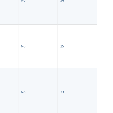
No
34
No
25
No
33