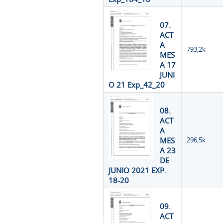
07.
ACT
A
793,2k
MES
A 17
JUNI
O 21 Exp_42_20
08.
ACT
A
MES
296,5k
A 23
DE
JUNIO 2021 EXP.
18-20
09.
ACT