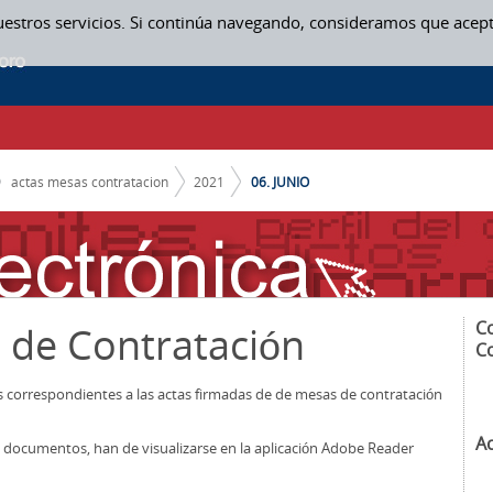
uestros servicios. Si continúa navegando, consideramos que acep
actas mesas contratacion
2021
06. JUNIO
C
 de Contratación
C
os correspondientes a las actas firmadas de de mesas de contratación
A
los documentos, han de visualizarse en la aplicación Adobe Reader