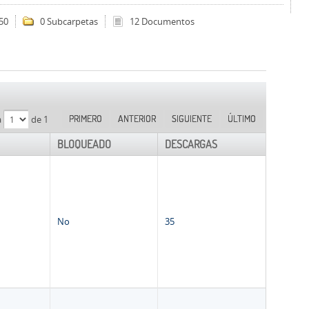
50
0 Subcarpetas
12 Documentos
PRIMERO
ANTERIOR
SIGUIENTE
ÚLTIMO
a
de 1
BLOQUEADO
DESCARGAS
No
35