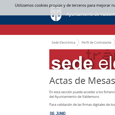
Saltar al contenido
Utilizamos cookies propias y de terceros para mejorar n
06. JUNIO - ACTAS MESAS CONTRATACION
CAMINO DE MIGAS
Sede Electrónica
Perfil de Contratante
Actas de Mesas
En esta sección puede acceder a los ficher
del Ayuntamiento de Valdemoro.
Para validación de las firmas digitales de 
06. JUNIO