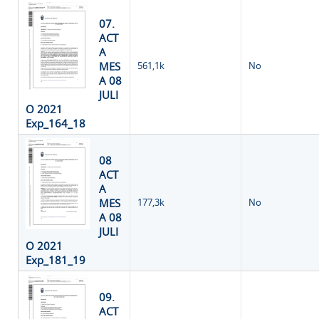
07.
ACT
A
MES
561,1k
No
A 08
JULI
O 2021
Exp_164_18
08
ACT
A
MES
177,3k
No
A 08
JULI
O 2021
Exp_181_19
09.
ACT