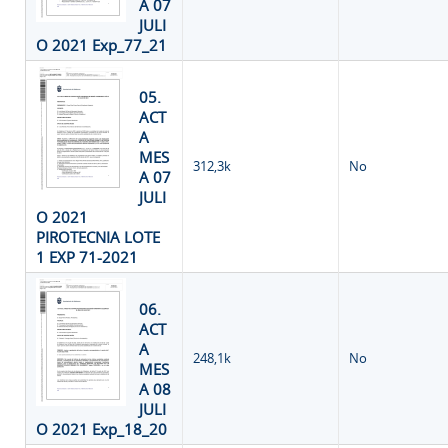
A 07
JULI
O 2021 Exp_77_21
05.
ACT
A
MES
312,3k
No
A 07
JULI
O 2021
PIROTECNIA LOTE
1 EXP 71-2021
06.
ACT
A
248,1k
No
MES
A 08
JULI
O 2021 Exp_18_20