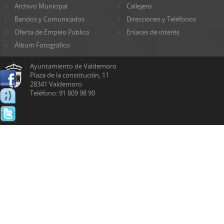
Archivo Municipal
Callejero
Bandos y Comunicados
Direcciones y Teléfonos
Oferta de Empleo Público
Enlaces de interés
Álbum Fotográfico
Ayuntamiento de Valdemoro
Plaza de la constitución, 11
28341 Valdemoro
Teléfono: 91 809 98 90