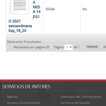
A
MES
553,4k
No
A 14
JULI
O 2021
extraordinaria
Exp_18_20
Mostrando 9 resultados.
PRIMERO
A
Resultados por página 20
Página
de 1
SERVICIOS DE INTERÉS
Agenda
Calendario del Contribuyente
Ayudas y Subvenciones
Farmacias de Guardia