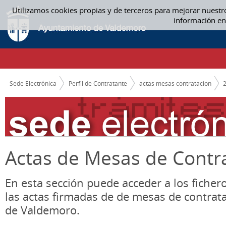
Saltar al contenido
Utilizamos cookies propias y de terceros para mejorar nuestr
07. JULIO - ACTAS MESAS CONTRATACION
información en
CAMINO DE MIGAS
Sede Electrónica
Perfil de Contratante
actas mesas contratacion
Actas de Mesas de Contr
En esta sección puede acceder a los ficher
las actas firmadas de de mesas de contrat
de Valdemoro.