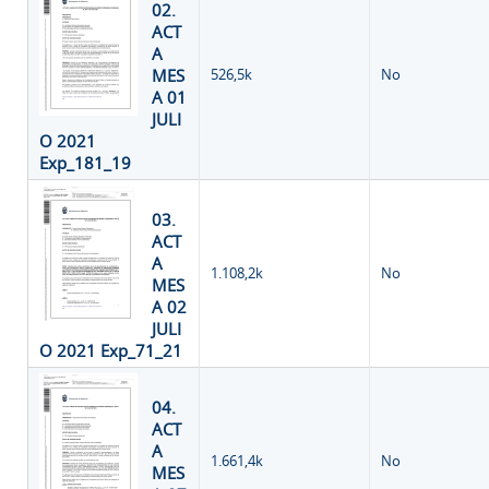
02.
ACT
A
MES
526,5k
No
A 01
JULI
O 2021
Exp_181_19
03.
ACT
A
1.108,2k
No
MES
A 02
JULI
O 2021 Exp_71_21
04.
ACT
A
1.661,4k
No
MES