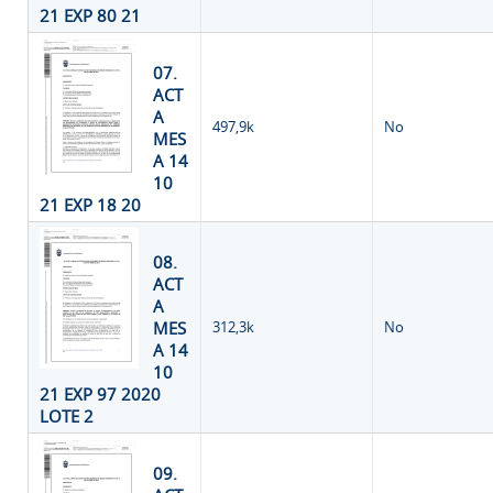
21 EXP 80 21
07.
ACT
A
497,9k
No
MES
A 14
10
21 EXP 18 20
08.
ACT
A
MES
312,3k
No
A 14
10
21 EXP 97 2020
LOTE 2
09.