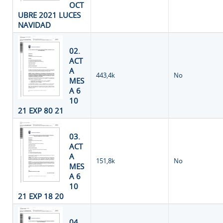
OCT
UBRE 2021 LUCES
NAVIDAD
02.
ACT
A
443,4k
No
MES
A 6
10
21 EXP 80 21
03.
ACT
A
151,8k
No
MES
A 6
10
21 EXP 18 20
04.