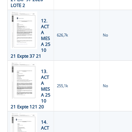
LOTE 2
12.
ACT
A
626,7k
No
MES
A 25
10
21 Expte 37 21
13.
ACT
A
255,1k
No
MES
A 25
10
21 Expte 121 20
14.
ACT