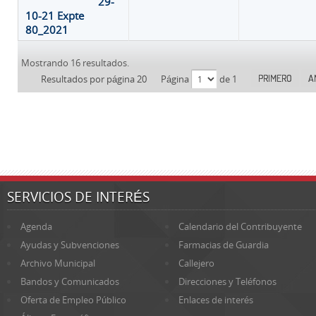
29-
10-21 Expte
80_2021
Mostrando 16 resultados.
PRIMERO
A
Resultados por página 20
Página
de 1
SERVICIOS DE INTERÉS
Agenda
Calendario del Contribuyente
Ayudas y Subvenciones
Farmacias de Guardia
Archivo Municipal
Callejero
Bandos y Comunicados
Direcciones y Teléfonos
Oferta de Empleo Público
Enlaces de interés