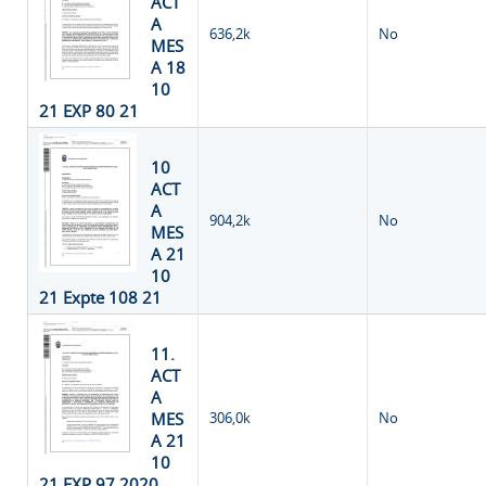
ACT
A
636,2k
No
MES
A 18
10
21 EXP 80 21
10
ACT
A
904,2k
No
MES
A 21
10
21 Expte 108 21
11.
ACT
A
MES
306,0k
No
A 21
10
21 EXP 97 2020