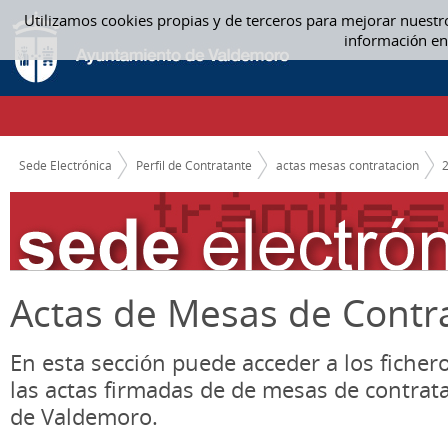
Saltar al contenido
Utilizamos cookies propias y de terceros para mejorar nuestr
10. OCTUBRE - ACTAS MESAS CONTRATACION
información en
CAMINO DE MIGAS
Sede Electrónica
Perfil de Contratante
actas mesas contratacion
Actas de Mesas de Contr
En esta sección puede acceder a los ficher
las actas firmadas de de mesas de contrat
de Valdemoro.