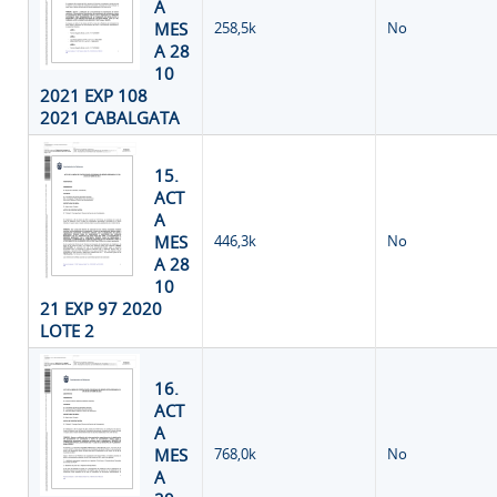
A
MES
258,5k
No
A 28
10
2021 EXP 108
2021 CABALGATA
15.
ACT
A
MES
446,3k
No
A 28
10
21 EXP 97 2020
LOTE 2
16.
ACT
A
MES
768,0k
No
A