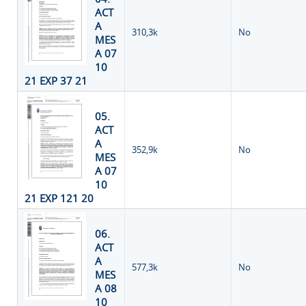
ACT
A
310,3k
No
MES
A 07
10
21 EXP 37 21
05.
ACT
A
352,9k
No
MES
A 07
10
21 EXP 121 20
06.
ACT
A
577,3k
No
MES
A 08
10