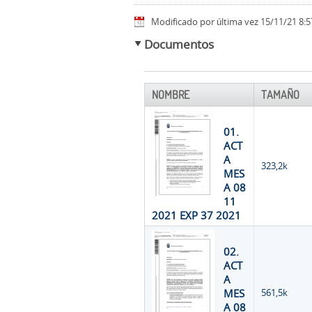
Modificado por última vez 15/11/21 8:5
Documentos
NOMBRE
TAMAÑO
01.
ACT
A
323,2k
MES
A 08
11
2021 EXP 37 2021
02.
ACT
A
MES
561,5k
A 08