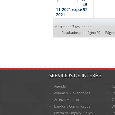
29-
11-2021 expte 92
2021
Mostrando 7 resultados.
Resultados por página 20
Págin
SERVICIOS DE INTERÉS
Agenda
Ca
Ayudas y Subvenciones
Fa
Archivo Municipal
Ca
Bandos y Comunicados
Di
Oferta de Empleo Público
En