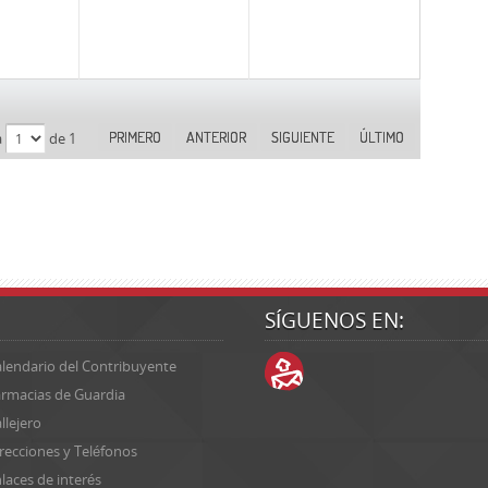
PRIMERO
ANTERIOR
SIGUIENTE
ÚLTIMO
a
de 1
SÍGUENOS EN:
lendario del Contribuyente
rmacias de Guardia
llejero
recciones y Teléfonos
laces de interés