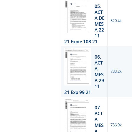
05.
ACT
A DE
520,4k
MES
A 22
11
21 Expte 108 21
06.
ACT
A
733,2k
MES
A 29
11
21 Exp 99 21
07.
ACT
A
MES
736,9k
A