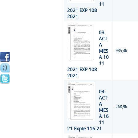
11
2021 EXP 108
2021
03.
ACT
A
MES
935,4k
A 10
11
2021 EXP 108
2021
04.
ACT
A
268,9k
MES
A 16
11
21 Expte 116 21