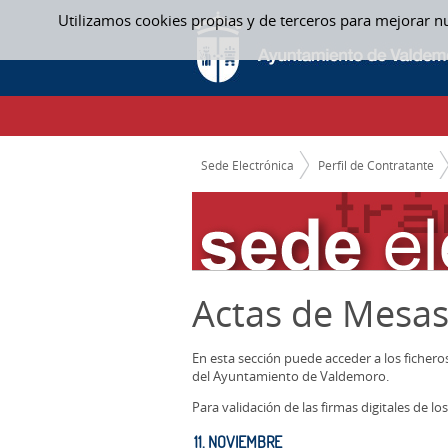
Saltar al contenido
Utilizamos cookies propias y de terceros para mejorar n
11. NOVIEMBRE - ACTAS MESAS CONTRAT
CAMINO DE MIGAS
Sede Electrónica
Perfil de Contratante
Actas de Mesas
En esta sección puede acceder a los ficher
del Ayuntamiento de Valdemoro.
Para validación de las firmas digitales de 
11. NOVIEMBRE