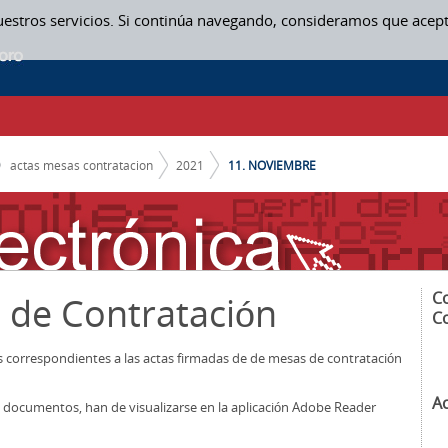
uestros servicios. Si continúa navegando, consideramos que acep
ACION
actas mesas contratacion
2021
11. NOVIEMBRE
C
 de Contratación
C
os correspondientes a las actas firmadas de de mesas de contratación
A
los documentos, han de visualizarse en la aplicación Adobe Reader