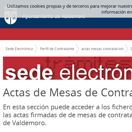
Saltar al contenido
Utilizamos cookies propias y de terceros para mejorar nuestr
12. DICIEMBRE - ACTAS MESAS CONTRATACION
información en
CAMINO DE MIGAS
Sede Electrónica
Perfil de Contratante
actas mesas contratacion
Actas de Mesas de Contr
En esta sección puede acceder a los ficher
las actas firmadas de de mesas de contrat
de Valdemoro.