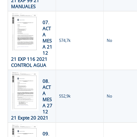
21 EXP 99 21
MANUALES
07.
ACT
A
MES
574,7k
No
A 21
12
21 EXP 116 2021
CONTROL AGUA
08.
ACT
A
552,9k
No
MES
A 27
12
21 Expte 20 2021
09.