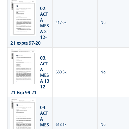
02.
ACT
A
417,0k
No
MES
A 2-
12-
21 expte 97-20
03.
ACT
A
680,5k
No
MES
A 13
12
21 Exp 99 21
04.
ACT
A
MES
618,1k
No