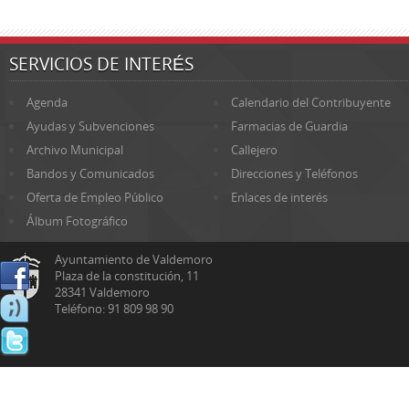
SERVICIOS DE INTERÉS
Agenda
Calendario del Contribuyente
Ayudas y Subvenciones
Farmacias de Guardia
Archivo Municipal
Callejero
Bandos y Comunicados
Direcciones y Teléfonos
Oferta de Empleo Público
Enlaces de interés
Álbum Fotográfico
Ayuntamiento de Valdemoro
Plaza de la constitución, 11
28341 Valdemoro
Teléfono: 91 809 98 90