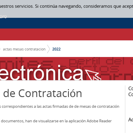
uestros servicios. Si continúa navegando, consideramos que acep
actas mesas contratacion
2022
C
 de Contratación
C
os correspondientes a las actas firmadas de de mesas de contratación
A
los documentos, han de visualizarse en la aplicación Adobe Reader