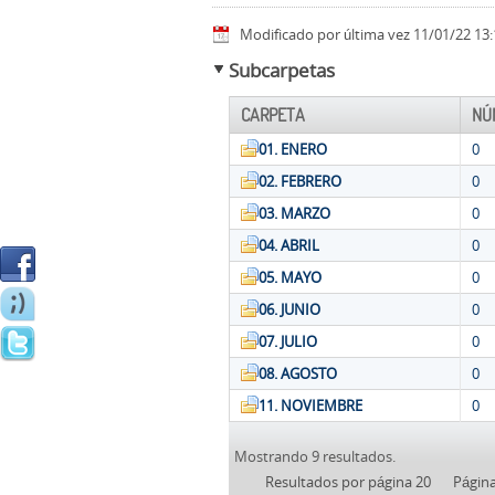
Modificado por última vez 11/01/22 13:
Subcarpetas
CARPETA
NÚ
01. ENERO
0
02. FEBRERO
0
03. MARZO
0
04. ABRIL
0
05. MAYO
0
06. JUNIO
0
07. JULIO
0
08. AGOSTO
0
11. NOVIEMBRE
0
Mostrando 9 resultados.
Resultados por página 20
Págin