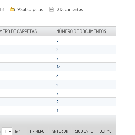
13
9 Subcarpetas
0 Documentos
MERO DE CARPETAS
NÚMERO DE DOCUMENTOS
7
2
7
14
8
6
7
2
1
PRIMERO
ANTERIOR
SIGUIENTE
ÚLTIMO
a
de 1