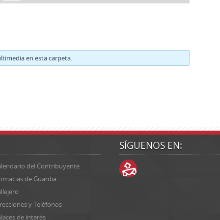
timedia en esta carpeta.
SÍGUENOS EN:
lendario del Contribuyente
rmacias de Guardia
llejero
recciones y Teléfonos
laces de interés