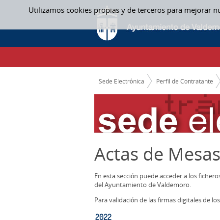
Saltar al contenido
Utilizamos cookies propias y de terceros para mejorar n
2022 - ACTAS MESAS CONTRATACION
CAMINO DE MIGAS
Sede Electrónica
Perfil de Contratante
Actas de Mesas
En esta sección puede acceder a los ficher
del Ayuntamiento de Valdemoro.
Para validación de las firmas digitales de 
2022