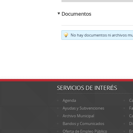
Documentos
No hay documentos ni archivos mul
SERVICIOS DE INTERÉS
Agenda
Ca
Ayudas y Subvenciones
Fa
Archivo Municipal
Ca
Bandos y Comunicados
Di
Oferta de Empleo Público
En