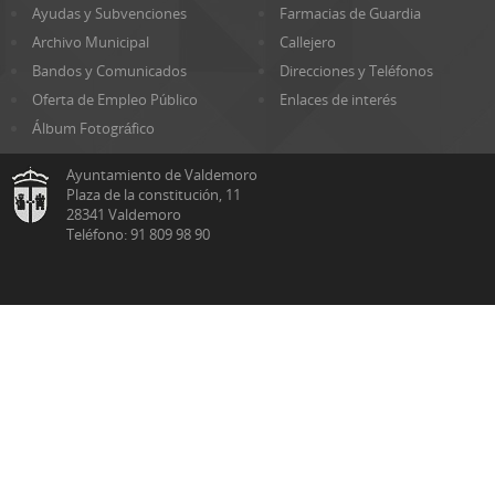
Ayudas y Subvenciones
Farmacias de Guardia
Archivo Municipal
Callejero
Bandos y Comunicados
Direcciones y Teléfonos
Oferta de Empleo Público
Enlaces de interés
Álbum Fotográfico
Ayuntamiento de Valdemoro
Plaza de la constitución, 11
28341 Valdemoro
Teléfono: 91 809 98 90