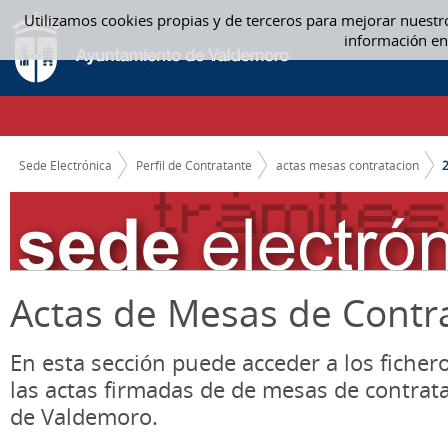
Saltar al contenido
Utilizamos cookies propias y de terceros para mejorar nuestr
2022 - ACTAS MESAS CONTRATACION
información en
CAMINO DE MIGAS
Sede Electrónica
Perfil de Contratante
actas mesas contratacion
Actas de Mesas de Contr
En esta sección puede acceder a los ficher
las actas firmadas de de mesas de contrat
de Valdemoro.