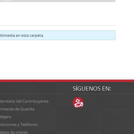
timedia en esta carpeta.
SÍGUENOS EN:
lendario del Contribuyente
rmacias de Guardia
llejero
recciones y Teléfonos
laces de interés