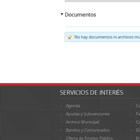
Documentos
No hay documentos ni archivos mul
SERVICIOS DE INTERÉS
Agenda
Ca
Ayudas y Subvenciones
Fa
Archivo Municipal
Ca
Bandos y Comunicados
Di
Oferta de Empleo Público
En