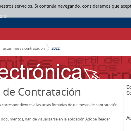
uestros servicios. Si continúa navegando, consideramos que acep
actas mesas contratacion
2022
C
 de Contratación
C
os correspondientes a las actas firmadas de de mesas de contratación
A
los documentos, han de visualizarse en la aplicación Adobe Reader