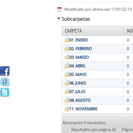
Modificado por última vez 11/01/22 13:
Subcarpetas
CARPETA
NÚ
01. ENERO
0
02. FEBRERO
0
03. MARZO
0
04. ABRIL
0
05. MAYO
0
06. JUNIO
0
07. JULIO
0
08. AGOSTO
0
11. NOVIEMBRE
0
Mostrando 9 resultados.
Resultados por página 20
Págin