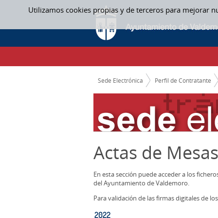
Saltar al contenido
Utilizamos cookies propias y de terceros para mejorar n
2022 - ACTAS MESAS CONTRATACION
CAMINO DE MIGAS
Sede Electrónica
Perfil de Contratante
Actas de Mesas
En esta sección puede acceder a los ficher
del Ayuntamiento de Valdemoro.
Para validación de las firmas digitales de 
2022