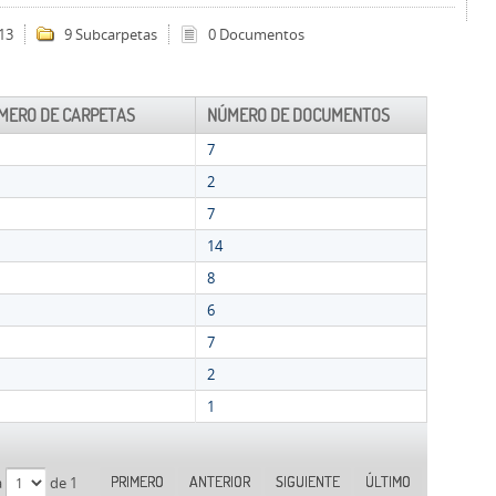
13
9 Subcarpetas
0 Documentos
MERO DE CARPETAS
NÚMERO DE DOCUMENTOS
7
2
7
14
8
6
7
2
1
PRIMERO
ANTERIOR
SIGUIENTE
ÚLTIMO
a
de 1