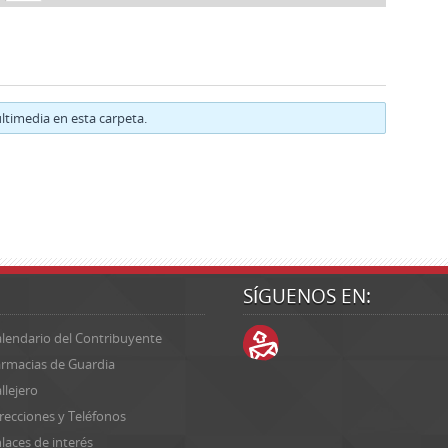
timedia en esta carpeta.
SÍGUENOS EN:
lendario del Contribuyente
rmacias de Guardia
llejero
recciones y Teléfonos
laces de interés