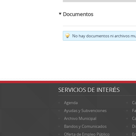
Documentos
No hay documentos ni archivos mul
SERVICIOS DE INTERÉS
Agenda
Ca
Ayudas y Subvenciones
Fa
Archivo Municipal
Ca
Bandos y Comunicados
Di
Oferta de Empleo Público
En