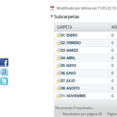
Modificado por última vez 11/01/22 13:
Subcarpetas
CARPETA
NÚ
01. ENERO
0
02. FEBRERO
0
03. MARZO
0
04. ABRIL
0
05. MAYO
0
06. JUNIO
0
07. JULIO
0
08. AGOSTO
0
11. NOVIEMBRE
0
Mostrando 9 resultados.
Resultados por página 20
Págin