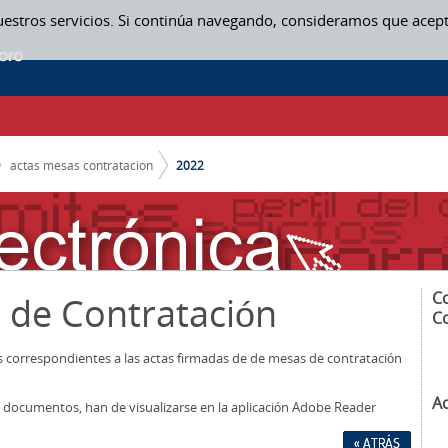
uestros servicios. Si continúa navegando, consideramos que acep
actas mesas contratacion
2022
C
 de Contratación
C
os correspondientes a las actas firmadas de de mesas de contratación
A
los documentos, han de visualizarse en la aplicación Adobe Reader
« ATRÁS