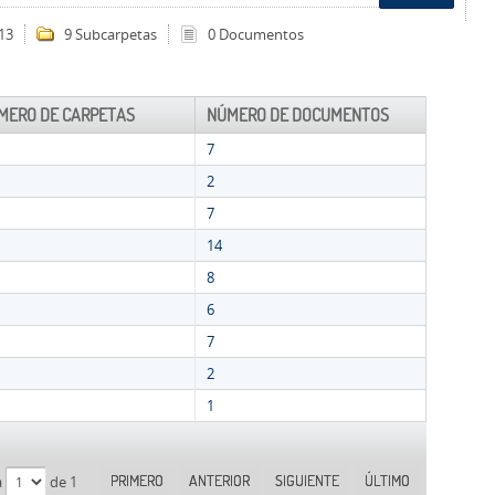
13
9 Subcarpetas
0 Documentos
MERO DE CARPETAS
NÚMERO DE DOCUMENTOS
7
2
7
14
8
6
7
2
1
PRIMERO
ANTERIOR
SIGUIENTE
ÚLTIMO
a
de 1