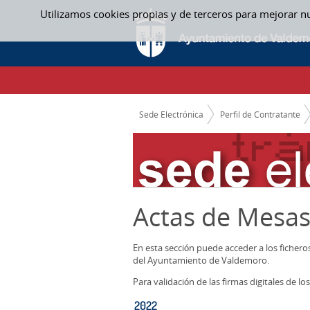
Saltar al contenido
Utilizamos cookies propias y de terceros para mejorar n
2022 - ACTAS MESAS CONTRATACION
CAMINO DE MIGAS
Sede Electrónica
Perfil de Contratante
Actas de Mesas
En esta sección puede acceder a los ficher
del Ayuntamiento de Valdemoro.
Para validación de las firmas digitales de 
2022