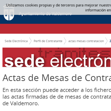
Saltar al contenido
Utilizamos cookies propias y de terceros para mejorar nuestr
2022 - ACTAS MESAS CONTRATACION
información en
CAMINO DE MIGAS
Sede Electrónica
Perfil de Contratante
actas mesas contratacion
Actas de Mesas de Contr
En esta sección puede acceder a los ficher
las actas firmadas de de mesas de contrat
de Valdemoro.