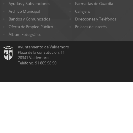
Ayudas y Subvenciones
Farmacias de Guardia
Archivo Municipal
Callejero
Bandos y Comunicados
Direcciones y Teléfonos
Oferta de Empleo Público
Enlaces de interés
Álbum Fotográfico
Ayuntamiento de Valdemoro
Plaza de la constitución, 11
28341 Valdemoro
Teléfono: 91 809 98 90