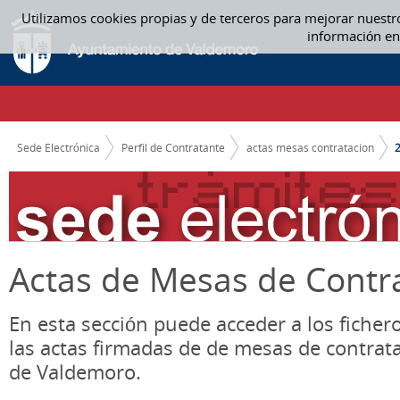
Saltar al contenido
Utilizamos cookies propias y de terceros para mejorar nuestr
2022 - ACTAS MESAS CONTRATACION
información en
CAMINO DE MIGAS
Sede Electrónica
Perfil de Contratante
actas mesas contratacion
Actas de Mesas de Contr
En esta sección puede acceder a los ficher
las actas firmadas de de mesas de contrat
de Valdemoro.