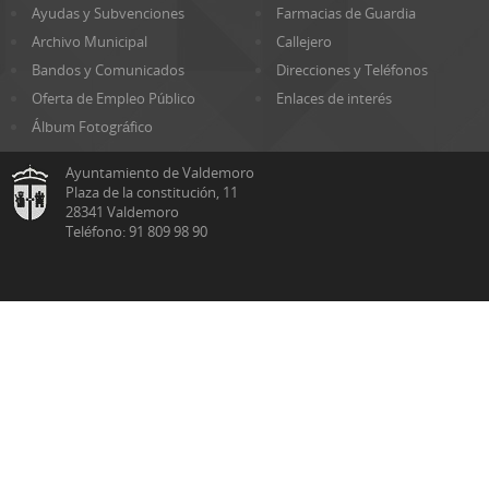
Ayudas y Subvenciones
Farmacias de Guardia
Archivo Municipal
Callejero
Bandos y Comunicados
Direcciones y Teléfonos
Oferta de Empleo Público
Enlaces de interés
Álbum Fotográfico
Ayuntamiento de Valdemoro
Plaza de la constitución, 11
28341 Valdemoro
Teléfono: 91 809 98 90