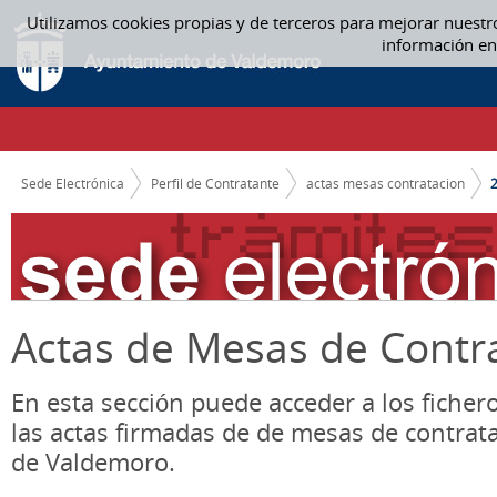
Saltar al contenido
Utilizamos cookies propias y de terceros para mejorar nuestr
2022 - ACTAS MESAS CONTRATACION
información en
CAMINO DE MIGAS
Sede Electrónica
Perfil de Contratante
actas mesas contratacion
Actas de Mesas de Contr
En esta sección puede acceder a los ficher
las actas firmadas de de mesas de contrat
de Valdemoro.