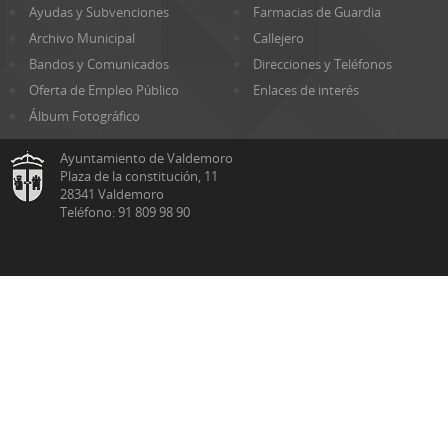
Ayudas y Subvenciones
Farmacias de Guardia
Archivo Municipal
Callejero
Bandos y Comunicados
Direcciones y Teléfonos
Oferta de Empleo Público
Enlaces de interés
Álbum Fotográfico
Ayuntamiento de Valdemoro
Plaza de la constitución, 11
28341 Valdemoro
Teléfono: 91 809 98 90