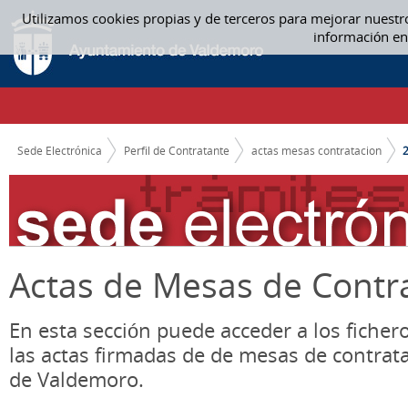
Saltar al contenido
Utilizamos cookies propias y de terceros para mejorar nuestr
2022 - ACTAS MESAS CONTRATACION
información en
CAMINO DE MIGAS
Sede Electrónica
Perfil de Contratante
actas mesas contratacion
Actas de Mesas de Contr
En esta sección puede acceder a los ficher
las actas firmadas de de mesas de contrat
de Valdemoro.