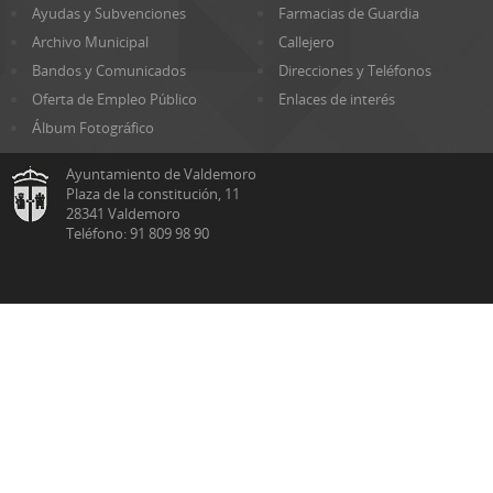
Ayudas y Subvenciones
Farmacias de Guardia
Archivo Municipal
Callejero
Bandos y Comunicados
Direcciones y Teléfonos
Oferta de Empleo Público
Enlaces de interés
Álbum Fotográfico
Ayuntamiento de Valdemoro
Plaza de la constitución, 11
28341 Valdemoro
Teléfono: 91 809 98 90