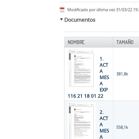
Modificado por última vez 31/03/22 19:
Documentos
NOMBRE
TAMAÑO
1.
ACT
A
381,8k
MES
A
EXP
116 21 18 01 22
2.
ACT
A
558,1k
MES
A