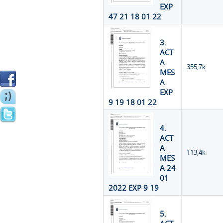
EXP
47 21 18 01 22
3.
ACT
A
355,7k
MES
A
EXP
9 19 18 01 22
4.
ACT
A
113,4k
MES
A 24
01
2022 EXP 9 19
5.