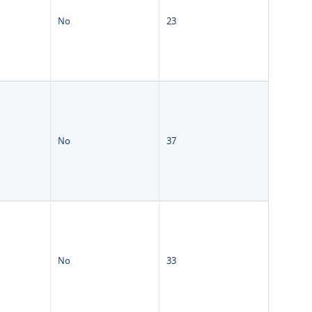
No
23
No
37
No
33