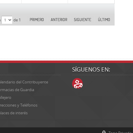
PRIMERO
ANTERIOR
SIGUIENTE
ÚLTIMO
a
de 1
SÍGUENOS EN:
lendario del Contribuyente
rmacias de Guardia
llejero
recciones y Teléfonos
laces de interés
Zona Privada