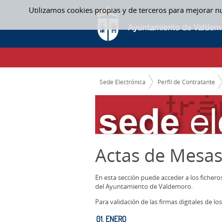
Saltar al contenido
Utilizamos cookies propias y de terceros para mejorar n
01. ENERO - ACTAS MESAS CONTRATACION
CAMINO DE MIGAS
Sede Electrónica
Perfil de Contratante
Actas de Mesas
En esta sección puede acceder a los ficher
del Ayuntamiento de Valdemoro.
Para validación de las firmas digitales de 
01. ENERO