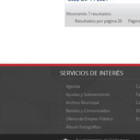
Mostrando 7 resultados.
Resultados por página 20
Págin
SERVICIOS DE INTERÉS
Agenda
Ca
Ayudas y Subvenciones
Fa
Archivo Municipal
Ca
Bandos y Comunicados
Di
Oferta de Empleo Público
En
Álbum Fotográfico
Ayuntamiento de Valdemoro