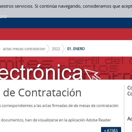
uestros servicios. Si continúa navegando, consideramos que acep
actas mesas contratacion
2022
01. ENERO
C
 de Contratación
C
os correspondientes a las actas firmadas de de mesas de contratación
A
los documentos, han de visualizarse en la aplicación Adobe Reader
« ATRÁS