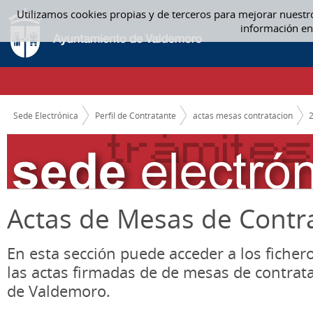
Saltar al contenido
Utilizamos cookies propias y de terceros para mejorar nuestr
04. ABRIL - ACTAS MESAS CONTRATACION
información en
CAMINO DE MIGAS
Sede Electrónica
Perfil de Contratante
actas mesas contratacion
Actas de Mesas de Contr
En esta sección puede acceder a los ficher
las actas firmadas de de mesas de contrat
de Valdemoro.