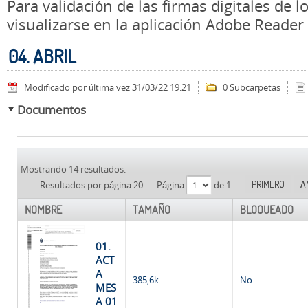
Para validación de las firmas digitales de
visualizarse en la aplicación Adobe Reader
04. ABRIL
Modificado por última vez 31/03/22 19:21
0 Subcarpetas
Documentos
Mostrando 14 resultados.
PRIMERO
A
Resultados por página 20
Página
de 1
NOMBRE
TAMAÑO
BLOQUEADO
01.
ACT
A
385,6k
No
MES
A 01