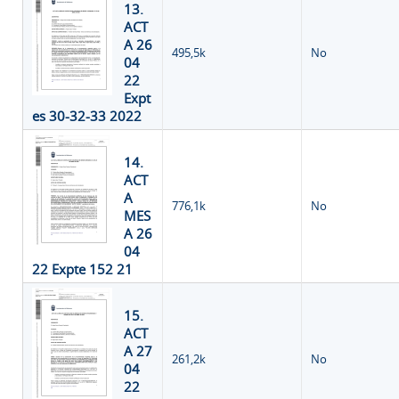
13.
ACT
A 26
495,5k
No
04
22
Expt
es 30-32-33 2022
14.
ACT
A
776,1k
No
MES
A 26
04
22 Expte 152 21
15.
ACT
A 27
261,2k
No
04
22