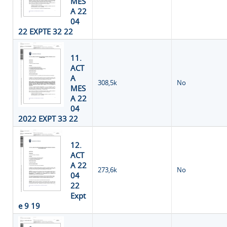
MES
A 22
04
22 EXPTE 32 22
11.
ACT
A
308,5k
No
MES
A 22
04
2022 EXPT 33 22
12.
ACT
A 22
273,6k
No
04
22
Expt
e 9 19