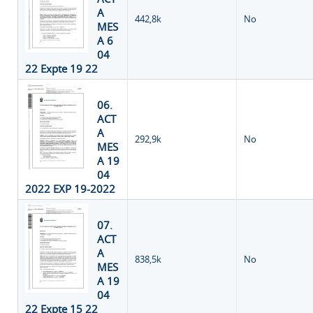
A
442,8k
No
MES
A 6
04
22 Expte 19 22
06.
ACT
A
292,9k
No
MES
A 19
04
2022 EXP 19-2022
07.
ACT
A
838,5k
No
MES
A 19
04
22 Expte 15 22