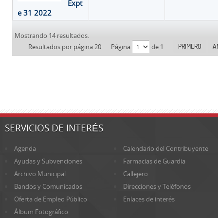
Expt
e 31 2022
Mostrando 14 resultados.
PRIMERO
A
Resultados por página 20
Página
de 1
SERVICIOS DE INTERÉS
Agenda
Calendario del Contribuyente
Ayudas y Subvenciones
Farmacias de Guardia
Archivo Municipal
Callejero
Bandos y Comunicados
Direcciones y Teléfonos
Oferta de Empleo Público
Enlaces de interés
Álbum Fotográfico