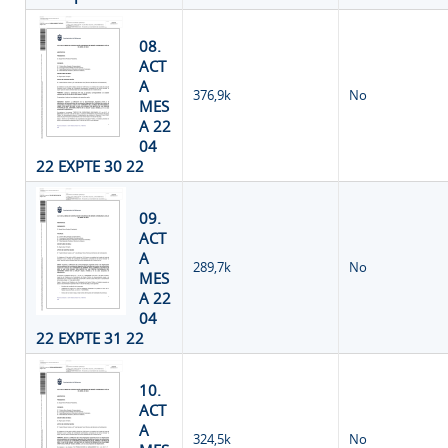
08.
ACT
A
376,9k
No
MES
A 22
04
22 EXPTE 30 22
09.
ACT
A
289,7k
No
MES
A 22
04
22 EXPTE 31 22
10.
ACT
A
324,5k
No