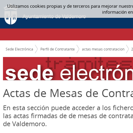
Saltar al contenido
Utilizamos cookies propias y de terceros para mejorar nuestr
11. NOVIEMBRE - ACTAS MESAS CONTRATACION
información en
CAMINO DE MIGAS
Sede Electrónica
Perfil de Contratante
actas mesas contratacion
Actas de Mesas de Contr
En esta sección puede acceder a los ficher
las actas firmadas de de mesas de contrat
de Valdemoro.