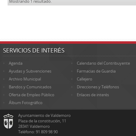
Mostrando 1 resultado.
SERVICIOS DE INTERÉS
Agenda
Calendario del Contribuyente
Ayudas y Subvenciones
Farmacias de Guardia
Archivo Municipal
Callejero
Bandos y Comunicados
Direcciones y Teléfonos
Oferta de Empleo Público
Enlaces de interés
Álbum Fotográfico
Ayuntamiento de Valdemoro
Plaza de la constitución, 11
28341 Valdemoro
Teléfono: 91 809 98 90