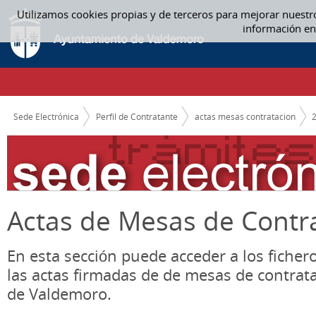
Saltar al contenido
Utilizamos cookies propias y de terceros para mejorar nuestr
ACTAS MESAS CONTRATACION
información en
CAMINO DE MIGAS
Sede Electrónica
Perfil de Contratante
actas mesas contratacion
Actas de Mesas de Contr
En esta sección puede acceder a los ficher
las actas firmadas de de mesas de contrat
de Valdemoro.