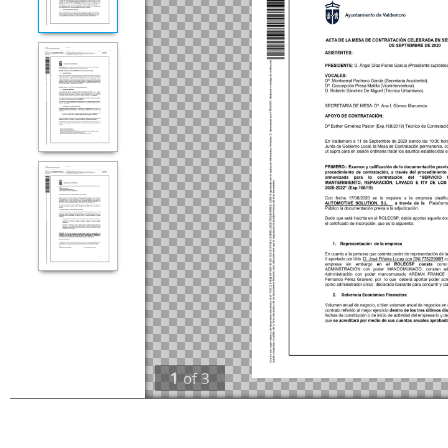
1
of
3