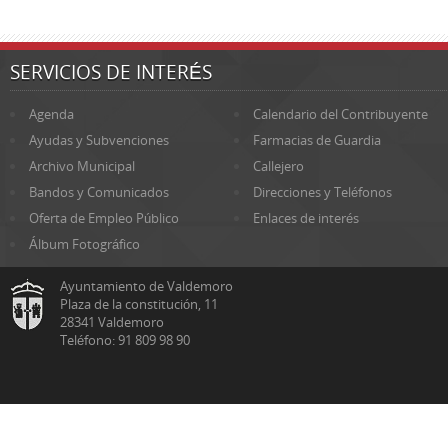
SERVICIOS DE INTERÉS
Agenda
Calendario del Contribuyente
Ayudas y Subvenciones
Farmacias de Guardia
Archivo Municipal
Callejero
Bandos y Comunicados
Direcciones y Teléfonos
Oferta de Empleo Público
Enlaces de interés
Álbum Fotográfico
Ayuntamiento de Valdemoro
Plaza de la constitución, 11
28341 Valdemoro
Teléfono: 91 809 98 90