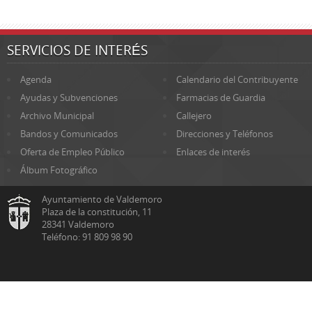
SERVICIOS DE INTERÉS
Agenda
Calendario del Contribuyente
Ayudas y Subvenciones
Farmacias de Guardia
Archivo Municipal
Callejero
Bandos y Comunicados
Direcciones y Teléfonos
Oferta de Empleo Público
Enlaces de interés
Álbum Fotográfico
Ayuntamiento de Valdemoro
Plaza de la constitución, 11
28341 Valdemoro
Teléfono: 91 809 98 90