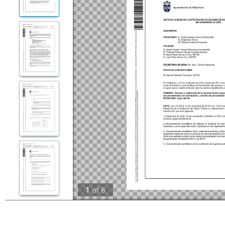
1
of
8