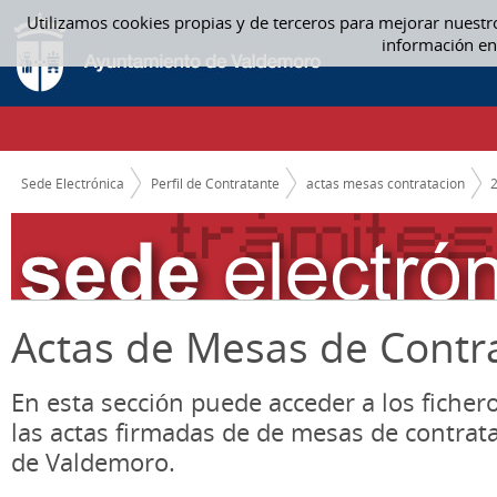
Saltar al contenido
Utilizamos cookies propias y de terceros para mejorar nuestr
ACTAS MESAS CONTRATACION
información en
CAMINO DE MIGAS
Sede Electrónica
Perfil de Contratante
actas mesas contratacion
Actas de Mesas de Contr
En esta sección puede acceder a los ficher
las actas firmadas de de mesas de contrat
de Valdemoro.