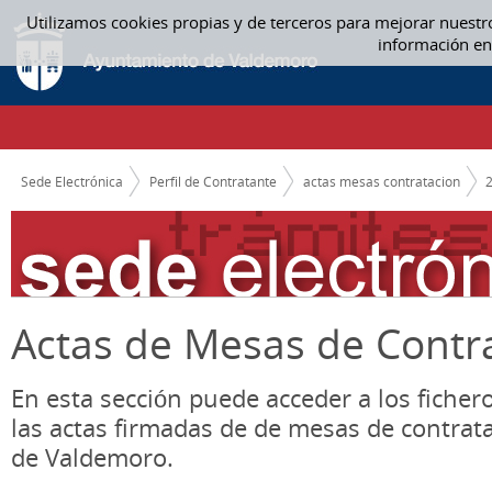
Saltar al contenido
Utilizamos cookies propias y de terceros para mejorar nuestr
ACTAS MESAS CONTRATACION
información en
CAMINO DE MIGAS
Sede Electrónica
Perfil de Contratante
actas mesas contratacion
Actas de Mesas de Contr
En esta sección puede acceder a los ficher
las actas firmadas de de mesas de contrat
de Valdemoro.