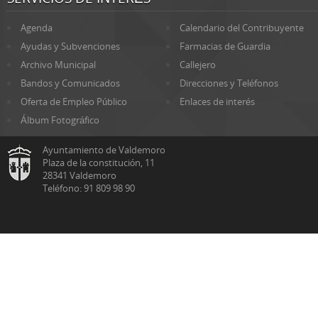
Agenda
Calendario del Contribuyente
Ayudas y Subvenciones
Farmacias de Guardia
Archivo Municipal
Callejero
Bandos y Comunicados
Direcciones y Teléfonos
Oferta de Empleo Público
Enlaces de interés
Álbum Fotográfico
Ayuntamiento de Valdemoro
Plaza de la constitución, 11
28341 Valdemoro
Teléfono: 91 809 98 90