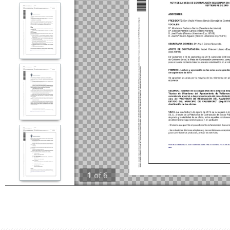
1
of
6