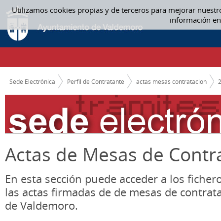
Saltar al contenido
Utilizamos cookies propias y de terceros para mejorar nuestr
ACTAS MESAS CONTRATACION
información en
CAMINO DE MIGAS
Sede Electrónica
Perfil de Contratante
actas mesas contratacion
Actas de Mesas de Contr
En esta sección puede acceder a los ficher
las actas firmadas de de mesas de contrat
de Valdemoro.