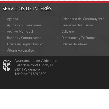
SERVICIOS DE INTERÉS
Agenda
Calendario del Contribuyente
Ayudas y Subvenciones
Farmacias de Guardia
Archivo Municipal
Callejero
Bandos y Comunicados
Direcciones y Teléfonos
Oferta de Empleo Público
Enlaces de interés
Álbum Fotográfico
Ayuntamiento de Valdemoro
Plaza de la constitución, 11
28341 Valdemoro
Teléfono: 91 809 98 90