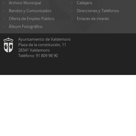
Archivo Municipal
Callejero
Bandos y Comunicados
Direcciones y Teléfonos
Oferta de Empleo Público
Enlaces de interés
Álbum Fotográfico
Ayuntamiento de Valdemoro
Plaza de la constitución, 11
28341 Valdemoro
Teléfono: 91 809 98 90