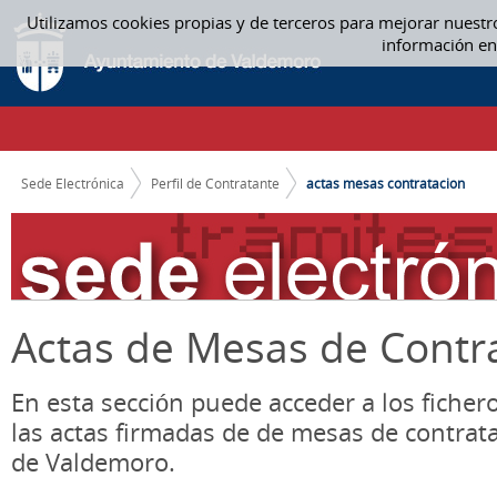
Saltar al contenido
Utilizamos cookies propias y de terceros para mejorar nuestr
ACTAS MESA CONTRATACIÓN - ACTAS MESAS CONTRATACION
información en
CAMINO DE MIGAS
Sede Electrónica
Perfil de Contratante
actas mesas contratacion
Actas de Mesas de Contr
En esta sección puede acceder a los ficher
las actas firmadas de de mesas de contrat
de Valdemoro.