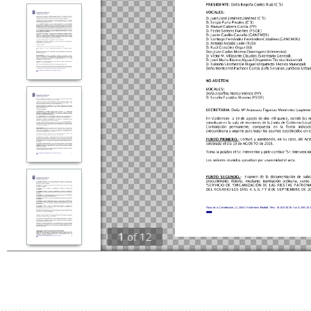
1
of
12