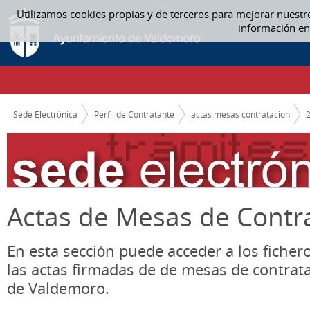
Saltar al contenido
Utilizamos cookies propias y de terceros para mejorar nuestr
ACTAS MESAS CONTRATACION
información en
CAMINO DE MIGAS
Sede Electrónica
Perfil de Contratante
actas mesas contratacion
Actas de Mesas de Contr
En esta sección puede acceder a los ficher
las actas firmadas de de mesas de contrat
de Valdemoro.