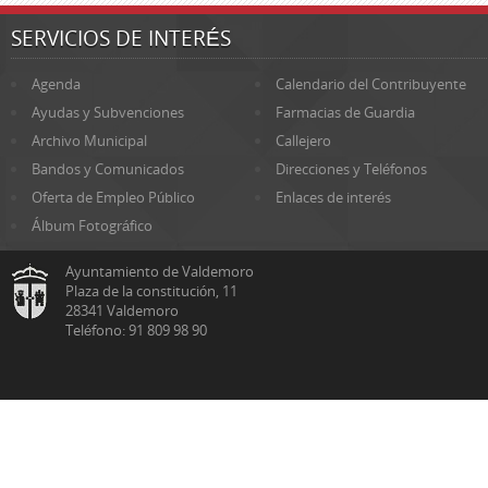
SERVICIOS DE INTERÉS
Agenda
Calendario del Contribuyente
Ayudas y Subvenciones
Farmacias de Guardia
Archivo Municipal
Callejero
Bandos y Comunicados
Direcciones y Teléfonos
Oferta de Empleo Público
Enlaces de interés
Álbum Fotográfico
Ayuntamiento de Valdemoro
Plaza de la constitución, 11
28341 Valdemoro
Teléfono: 91 809 98 90