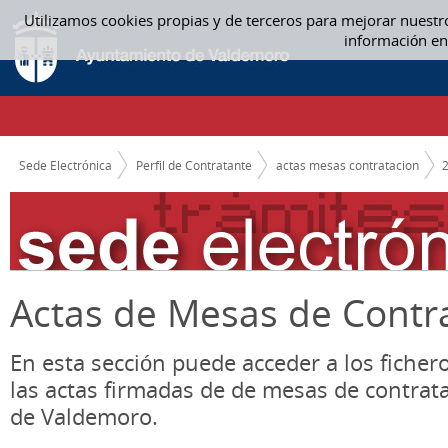
Saltar al contenido
Utilizamos cookies propias y de terceros para mejorar nuestr
ACTAS MESAS CONTRATACION
información en
CAMINO DE MIGAS
Sede Electrónica
Perfil de Contratante
actas mesas contratacion
Actas de Mesas de Contr
En esta sección puede acceder a los ficher
las actas firmadas de de mesas de contrat
de Valdemoro.