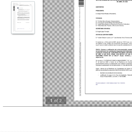
1
of
2