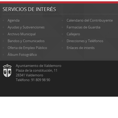
SERVICIOS DE INTERÉS
Agenda
Calendario del Contribuyente
Ayudas y Subvenciones
Farmacias de Guardia
Archivo Municipal
Callejero
Bandos y Comunicados
Direcciones y Teléfonos
Oferta de Empleo Público
Enlaces de interés
Álbum Fotográfico
Ayuntamiento de Valdemoro
Plaza de la constitución, 11
28341 Valdemoro
Teléfono: 91 809 98 90