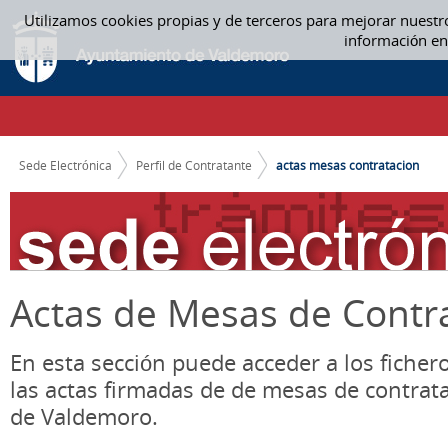
Saltar al contenido
Utilizamos cookies propias y de terceros para mejorar nuestr
ACTAS MESA CONTRATACIÓN - ACTAS MESAS CONTRATACION
información en
CAMINO DE MIGAS
Sede Electrónica
Perfil de Contratante
actas mesas contratacion
Actas de Mesas de Contr
En esta sección puede acceder a los ficher
las actas firmadas de de mesas de contrat
de Valdemoro.