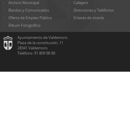
Archivo Municipal
Callejero
Bandos y Comunicados
Direcciones y Teléfonos
Oferta de Empleo Público
Enlaces de interés
Álbum Fotográfico
Ayuntamiento de Valdemoro
Plaza de la constitución, 11
28341 Valdemoro
Teléfono: 91 809 98 90