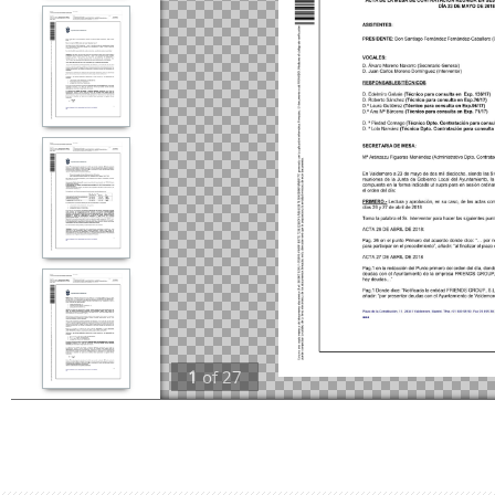
1
of
27