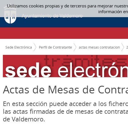
Saltar al contenido
Utilizamos cookies propias y de terceros para mejorar nuestr
ACTAS MESAS CONTRATACION
información en
CAMINO DE MIGAS
Sede Electrónica
Perfil de Contratante
actas mesas contratacion
Actas de Mesas de Contr
En esta sección puede acceder a los ficher
las actas firmadas de de mesas de contrat
de Valdemoro.