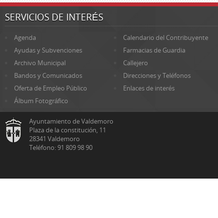
SERVICIOS DE INTERÉS
Agenda
Calendario del Contribuyente
Ayudas y Subvenciones
Farmacias de Guardia
Archivo Municipal
Callejero
Bandos y Comunicados
Direcciones y Teléfonos
Oferta de Empleo Público
Enlaces de interés
Álbum Fotográfico
Ayuntamiento de Valdemoro
Plaza de la constitución, 11
28341 Valdemoro
Teléfono: 91 809 98 90