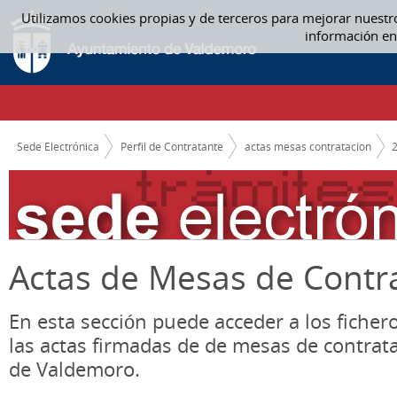
Saltar al contenido
Utilizamos cookies propias y de terceros para mejorar nuestr
ACTAS MESAS CONTRATACION
información en
CAMINO DE MIGAS
Sede Electrónica
Perfil de Contratante
actas mesas contratacion
Actas de Mesas de Contr
En esta sección puede acceder a los ficher
las actas firmadas de de mesas de contrat
de Valdemoro.