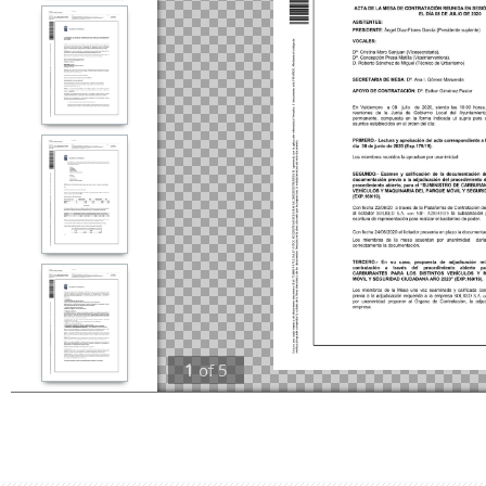
1
of
5