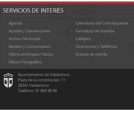
SERVICIOS DE INTERÉS
Agenda
Calendario del Contribuyente
Ayudas y Subvenciones
Farmacias de Guardia
Archivo Municipal
Callejero
Bandos y Comunicados
Direcciones y Teléfonos
Oferta de Empleo Público
Enlaces de interés
Álbum Fotográfico
Ayuntamiento de Valdemoro
Plaza de la constitución, 11
28341 Valdemoro
Teléfono: 91 809 98 90