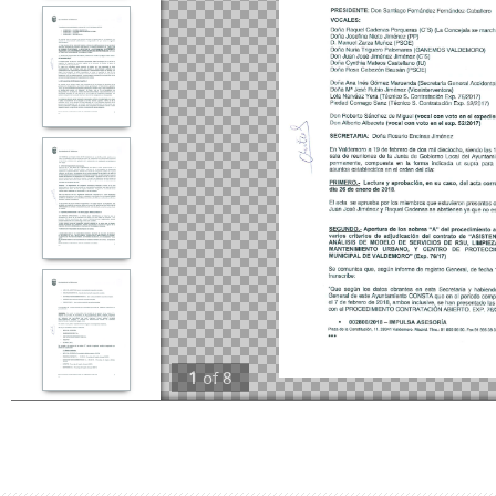
1
of
8