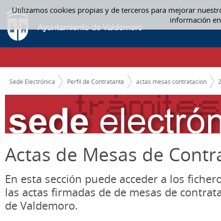
Saltar al contenido
Utilizamos cookies propias y de terceros para mejorar nuestr
ACTAS MESAS CONTRATACION
información en
CAMINO DE MIGAS
Sede Electrónica
Perfil de Contratante
actas mesas contratacion
Actas de Mesas de Contr
En esta sección puede acceder a los ficher
las actas firmadas de de mesas de contrat
de Valdemoro.