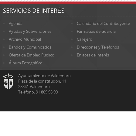
SERVICIOS DE INTERÉS
Agenda
Calendario del Contribuyente
Ayudas y Subvenciones
Farmacias de Guardia
Archivo Municipal
Callejero
Bandos y Comunicados
Direcciones y Teléfonos
Oferta de Empleo Público
Enlaces de interés
Álbum Fotográfico
Ayuntamiento de Valdemoro
Plaza de la constitución, 11
28341 Valdemoro
Teléfono: 91 809 98 90