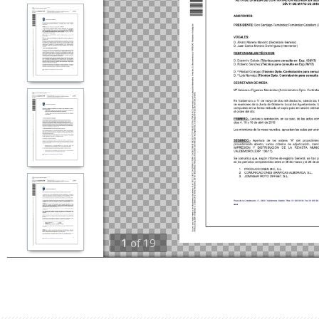
1
of
19