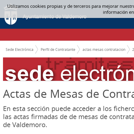
Saltar al contenido
Utilizamos cookies propias y de terceros para mejorar nuestr
ACTAS MESAS CONTRATACION
información en
CAMINO DE MIGAS
Sede Electrónica
Perfil de Contratante
actas mesas contratacion
Actas de Mesas de Contr
En esta sección puede acceder a los ficher
las actas firmadas de de mesas de contrat
de Valdemoro.