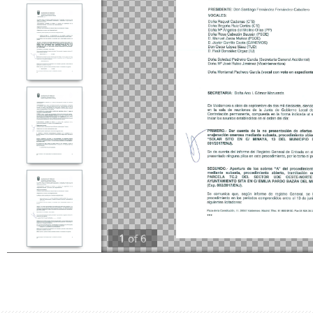
1
of
6