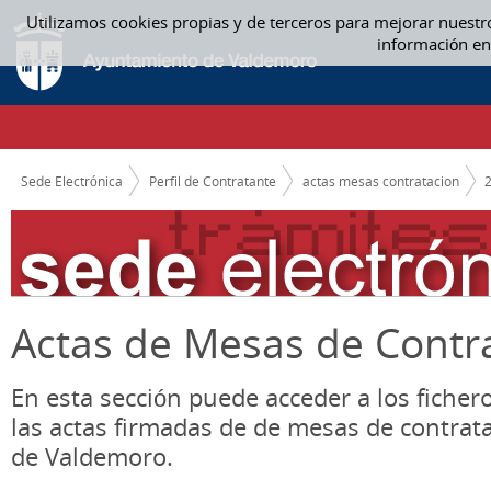
Saltar al contenido
Utilizamos cookies propias y de terceros para mejorar nuestr
ACTAS MESAS CONTRATACION
información en
CAMINO DE MIGAS
Sede Electrónica
Perfil de Contratante
actas mesas contratacion
Actas de Mesas de Contr
En esta sección puede acceder a los ficher
las actas firmadas de de mesas de contrat
de Valdemoro.