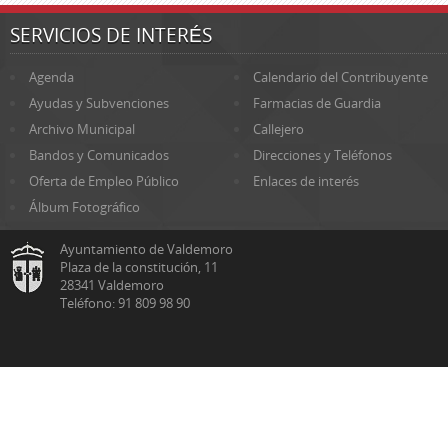
SERVICIOS DE INTERÉS
Agenda
Calendario del Contribuyente
Ayudas y Subvenciones
Farmacias de Guardia
Archivo Municipal
Callejero
Bandos y Comunicados
Direcciones y Teléfonos
Oferta de Empleo Público
Enlaces de interés
Álbum Fotográfico
Ayuntamiento de Valdemoro
Plaza de la constitución, 11
28341 Valdemoro
Teléfono: 91 809 98 90