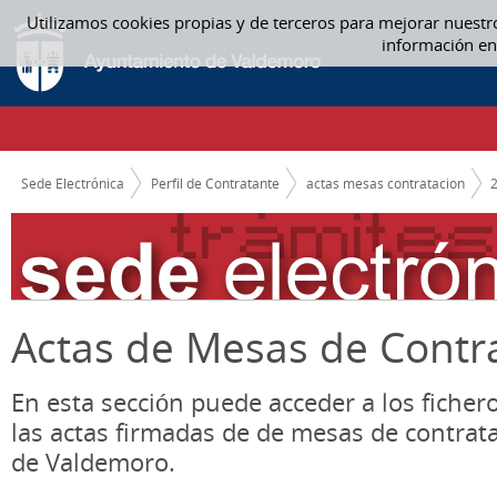
Saltar al contenido
Utilizamos cookies propias y de terceros para mejorar nuestr
ACTAS MESAS CONTRATACION
información en
CAMINO DE MIGAS
Sede Electrónica
Perfil de Contratante
actas mesas contratacion
Actas de Mesas de Contr
En esta sección puede acceder a los ficher
las actas firmadas de de mesas de contrat
de Valdemoro.