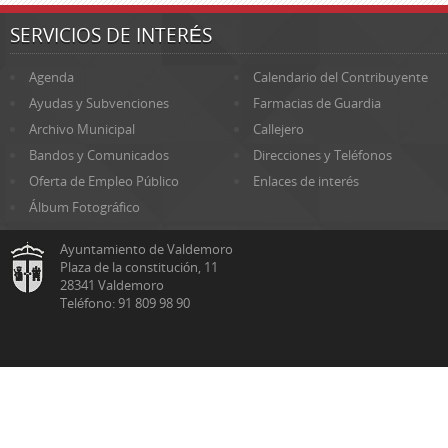
SERVICIOS DE INTERÉS
Agenda
Calendario del Contribuyente
Ayudas y Subvenciones
Farmacias de Guardia
Archivo Municipal
Callejero
Bandos y Comunicados
Direcciones y Teléfonos
Oferta de Empleo Público
Enlaces de interés
Álbum Fotográfico
Ayuntamiento de Valdemoro
Plaza de la constitución, 11
28341 Valdemoro
Teléfono: 91 809 98 90