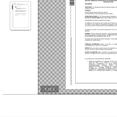
1
of
2