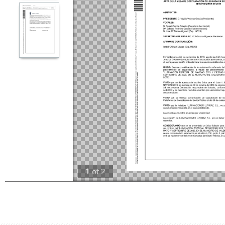
1
of
2