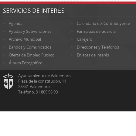
SERVICIOS DE INTERÉS
Agenda
Calendario del Contribuyente
Ayudas y Subvenciones
Farmacias de Guardia
Archivo Municipal
Callejero
Bandos y Comunicados
Direcciones y Teléfonos
Oferta de Empleo Público
Enlaces de interés
Álbum Fotográfico
Ayuntamiento de Valdemoro
Plaza de la constitución, 11
28341 Valdemoro
Teléfono: 91 809 98 90