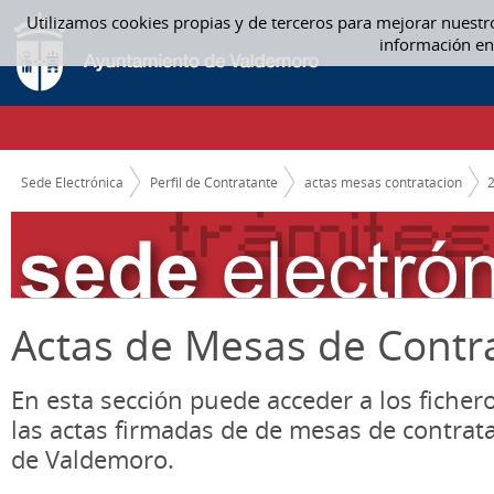
Saltar al contenido
Utilizamos cookies propias y de terceros para mejorar nuestr
ACTAS MESAS CONTRATACION
información en
CAMINO DE MIGAS
Sede Electrónica
Perfil de Contratante
actas mesas contratacion
Actas de Mesas de Contr
En esta sección puede acceder a los ficher
las actas firmadas de de mesas de contrat
de Valdemoro.