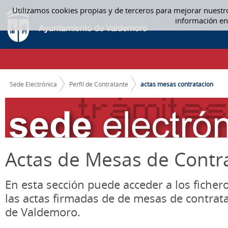
Saltar al contenido
Utilizamos cookies propias y de terceros para mejorar nuestr
ACTAS MESA CONTRATACIÓN - ACTAS MESAS CONTRATACION
información en
CAMINO DE MIGAS
Sede Electrónica
Perfil de Contratante
actas mesas contratacion
Actas de Mesas de Contr
En esta sección puede acceder a los ficher
las actas firmadas de de mesas de contrat
de Valdemoro.