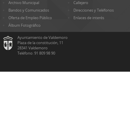
Archivo Municipal
Callejero
Bandos y Comunicados
Direcciones y Teléfonos
Oferta de Empleo Público
Enlaces de interés
Álbum Fotográfico
Ayuntamiento de Valdemoro
Plaza de la constitución, 11
28341 Valdemoro
Teléfono: 91 809 98 90