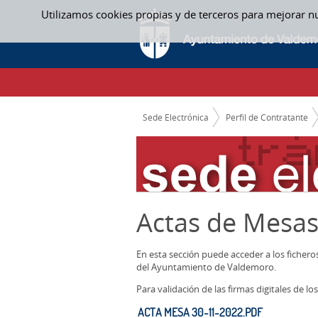
Saltar al contenido
Utilizamos cookies propias y de terceros para mejorar n
ACTAS MESAS CONTRATACION
CAMINO DE MIGAS
Sede Electrónica
Perfil de Contratante
Actas de Mesas
En esta sección puede acceder a los ficher
del Ayuntamiento de Valdemoro.
Para validación de las firmas digitales de 
ACTA MESA 30-11-2022.PDF