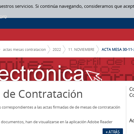
uestros servicios. Si continúa navegando, consideramos que acep
actas mesas contratacion
2022
11. NOVIEMBRE
ACTA MESA 30-11-
C
 de Contratación
C
os correspondientes a las actas firmadas de de mesas de contratación
A
los documentos, han de visualizarse en la aplicación Adobe Reader
« ATRÁS