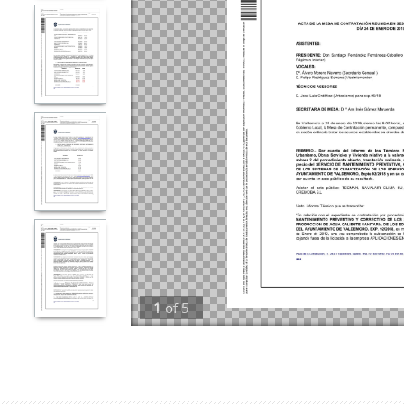
1
of
5