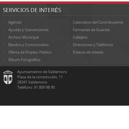
SERVICIOS DE INTERÉS
Agenda
Calendario del Contribuyente
Ayudas y Subvenciones
Farmacias de Guardia
Archivo Municipal
Callejero
Bandos y Comunicados
Direcciones y Teléfonos
Oferta de Empleo Público
Enlaces de interés
Álbum Fotográfico
Ayuntamiento de Valdemoro
Plaza de la constitución, 11
28341 Valdemoro
Teléfono: 91 809 98 90