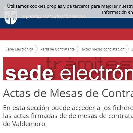
Saltar al contenido
Utilizamos cookies propias y de terceros para mejorar nuestr
ACTAS MESAS CONTRATACION
información en
CAMINO DE MIGAS
Sede Electrónica
Perfil de Contratante
actas mesas contratacion
Actas de Mesas de Contr
En esta sección puede acceder a los ficher
las actas firmadas de de mesas de contrat
de Valdemoro.