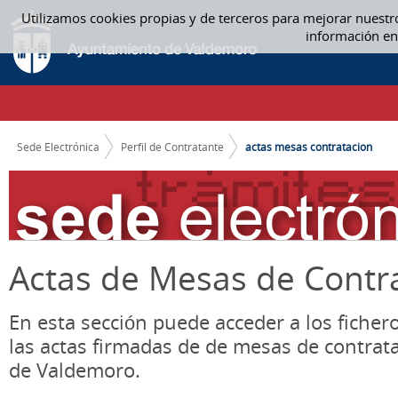
Saltar al contenido
Utilizamos cookies propias y de terceros para mejorar nuestr
ACTAS MESA CONTRATACIÓN - ACTAS MESAS CONTRATACION
información en
CAMINO DE MIGAS
Sede Electrónica
Perfil de Contratante
actas mesas contratacion
Actas de Mesas de Contr
En esta sección puede acceder a los ficher
las actas firmadas de de mesas de contrat
de Valdemoro.