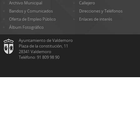
Archivo Municipal
Callejero
Bandos y Comunicados
Direcciones y Teléfonos
Oferta de Empleo Público
Enlaces de interés
Álbum Fotográfico
Ayuntamiento de Valdemoro
Plaza de la constitución, 11
28341 Valdemoro
Teléfono: 91 809 98 90